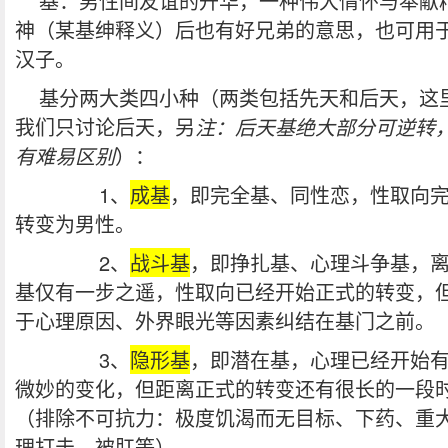
基：男性间友谊的升华，一种伟大情怀与奉献
神（某基绅释义）后也有好兄弟的意思，也可用
汉子。
基分两大类四小种（两类包括先天和后天，这
我们只讨论后天，另
注：后天基绝大部分可逆转
有难易区别
）：
1、
成基
，即完全基、同性恋，性取向
转变为男性。
2、
战斗基
，即挣扎基、心理斗争基，
基仅有一步之遥，性取向已经开始正式的转变，
于心理原因、外界眼光等因素纠结在基门之前。
3、
隐形基
，即潜在基，心理已经开始
微妙的变化，但距离正式的转变还有很长的一段
（排除不可抗力：极度饥渴而无目标、下药、重
理打击、被肛等）