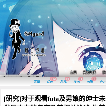
主页
资源列表
汉
+12
+5
+1
+1
文章
动画
游戏
漫画
画集
声
[研究]对于观看futa及男娘的绅士