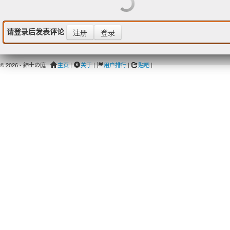
请登录后发表评论
注册
登录
© 2026 - 紳士の庭 |
主页
|
关于
|
用户排行
|
贴吧
|