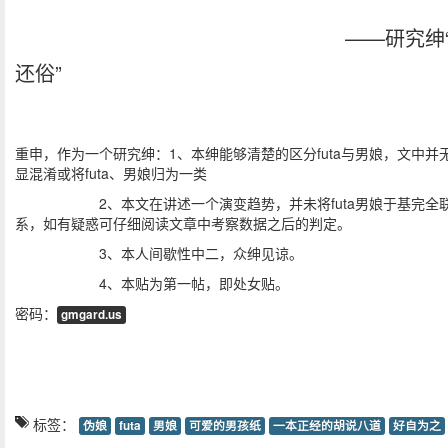
——研究绅“
还俗”
重申，作为一个研究绅：1、本绅能够清楚的区分futa与男娘，文中并
显混淆或将futa、男娘归为一类
2、本文在讲述一个演变趋势，并未将futa男娘于基完全
系，如有疑惑可仔细阅读文章中考察数据之后的判定。
3、本人间歇性中二，众绅见谅。
4、本贴为第一帖，即处女贴。
密码：
gmgard.us
标签：
伪娘
futa
男娘
可爱的男孩纸
一本正经的胡说八道
好自为之