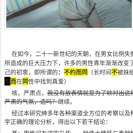
在如今，二十一新世纪的天朝，在男女比例失
所造成的巨大压力下，许多的男性青年渐渐改变
己的初衷，即所谓的
：
不约而同
（长时间
不
被妹
炮
而
在
同
性中找到真爱）
咳，严肃点，
我没有放表情就是为了映衬出这
严肃的气氛，造吗？
继续。
经过本研究绅多年各种渠道全方位的考察以及
学正确的理论分析，得出以下若干结论：