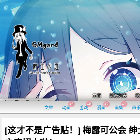
主页
资源列表
汉
+6
+8
+2
+1
文章
动画
游戏
漫画
画集
声
[这才不是广告贴！] 梅露可公会 绅