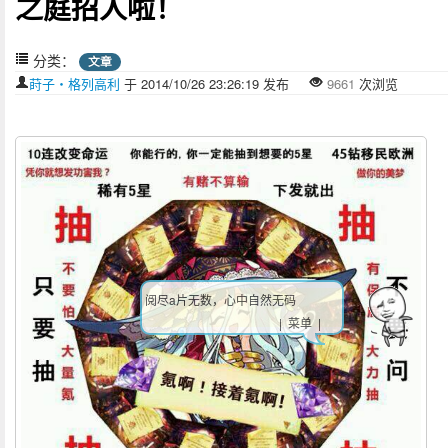
之庭招人啦！
分类：
文章
莳子‧格列高利
于 2014/10/26 23:26:19 发布
9661
次浏览
阅尽a片无数，心中自然无码
| 菜单 |