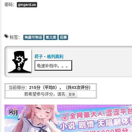
密码：
gmgard.us
标签：
梅露可物语
氪元素
招募
莳子‧格列高利
龟速补档中。。。
当前得分：
215分（平均5），（共43次评分）
若希望参与评分，请先
登录