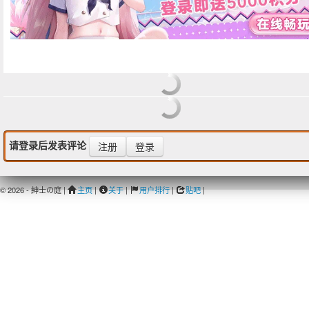
请登录后发表评论
注册
登录
© 2026 - 紳士の庭 |
主页
|
关于
|
用户排行
|
贴吧
|