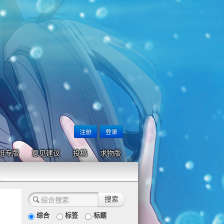
注册
登录
组专版
意见建议
投稿
求物版
综合
标签
标题