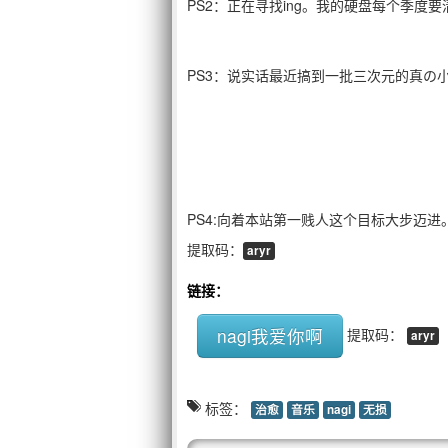
PS2：正在寻找ing。我的硬盘每个季度
PS3：说实话最近搞到一批三次元的真の
PS4:向着本站第一贱人这个目标大步迈进
提取码：
aryr
链接：
nagi我爱你啊
提取码：
aryr
标签：
治愈
音乐
nagi
无损