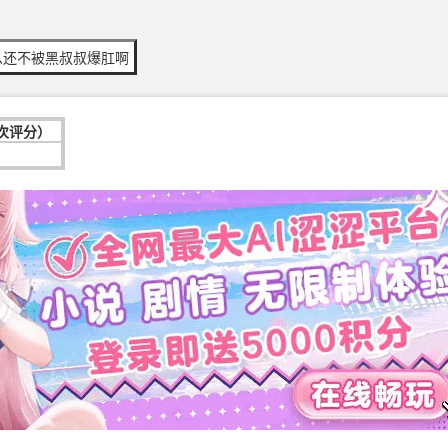
么还不被黑叔叔爆肛啊
1次评分）