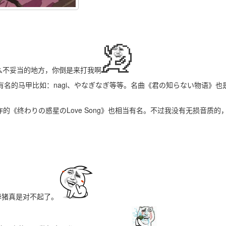
么不妥当的地方，你倒是来打我啊
些有名的马甲比如：nagi、やなぎなぎ等等。名曲《
君の知らない物语
》也
同创作的《终わりの惑星のLove Song》也相当有名。不过我没有无损音质的
母猪真是对不起了。