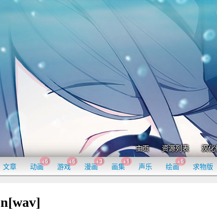
主页
资源列表
汉化
+6
+6
+3
+1
+6
文章
动画
游戏
漫画
画集
声乐
绘画
求物版
n[wav]