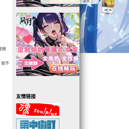
| 菜单 |
是她
，就不
友情链接