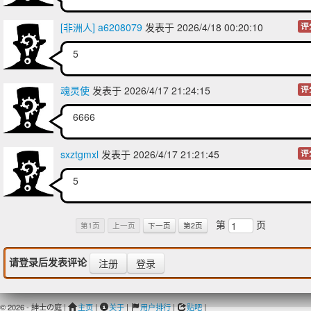
[非洲人] a6208079
发表于 2026/4/18 00:20:10
评
5
魂灵使
发表于 2026/4/17 21:24:15
评
6666
sxztgmxl
发表于 2026/4/17 21:21:45
评
5
第
页
第1页
上一页
下一页
第2页
请登录后发表评论
注册
登录
© 2026 - 紳士の庭 |
主页
|
关于
|
用户排行
|
贴吧
|