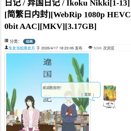
日记 / 异国日记 / Ikoku Nikki[1-13]
[简繁日内封][WebRip 1080p HEVC
0bit AAC][MKV][3.17GB]
分类：
动画
生女当如泉此方
于 2026/4/17 18:23:06 发布
5096
次浏览
来调教我吧！
| 菜单 |