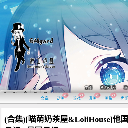
主页
资源列表
汉
+6
+1
+3
+1
文章
动画
游戏
漫画
画集
声
(合集)[喵萌奶茶屋&LoliHouse]他