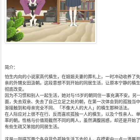
简介：
怕生内向的小说家高代槙生，在姐姐夫妻的葬礼上，一时冲动收养了
亲的外甥女田汲朝。这段意想不到开始的同居生活，让原本宁静的槙
彻底改变。
因为不习惯和别人一起生活，她对与15岁的朝同住一事充满不安。另
面，失去双亲、失去了自己立足之处的朝，在第一次体会到的孤独当
渐接触到和母亲完全不同、「不像大人的大人」的槙生那种活法。
在人际应对上很不在行、反而喜欢孤独一人的槙生，以及个性亲人、
率的朝。性格与价值观截然不同的两人，虽然满腹困惑，却还是开始
有些生疏又笨拙的同居生活。
这是一则描写两个各自背负孤独生活下去的人，在摸索中一点一滴展