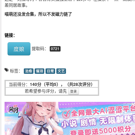
差同居故事。
喵萌还没发合集，所以不发磁力链了
链接：
度娘
提取码：
0721
标签：
治愈
催泪
日常
文艺
当前得分：
140分（平均5），（共28次评分）
若希望参与评分，请先
登录