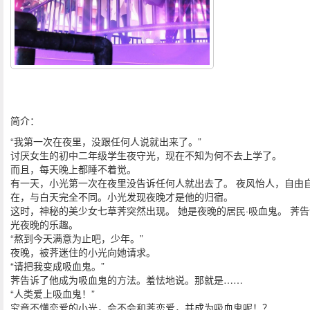
简介：
“我第一次在夜里，没跟任何人说就出来了。”
讨厌女生的初中二年级学生夜守光，现在不知为何不去上学了。
而且，每天晚上都睡不着觉。
有一天，小光第一次在夜里没告诉任何人就出去了。 夜风怡人，自由
在，与白天完全不同。小光发现夜晚才是他的归宿。
这时，神秘的美少女七草荠突然出现。 她是夜晚的居民·吸血鬼。 荠
光夜晚的乐趣。
“熬到今天满意为止吧，少年。”
夜晚，被荠迷住的小光向她请求。
“请把我变成吸血鬼。”
荠告诉了他成为吸血鬼的方法。羞怯地说。那就是……
“人类爱上吸血鬼！”
究竟不懂恋爱的小光，会不会和荠恋爱，并成为吸血鬼呢！？