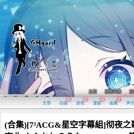
主页
资源列表
汉
+6
+2
+3
+1
文章
动画
游戏
漫画
画集
声
(合集)[7³ACG&星空字幕組]彻夜之