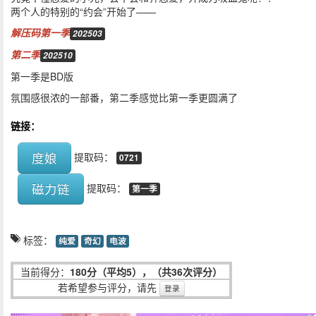
两个人的特别的“约会”开始了——
解压码第一季
202503
第二季
202510
第一季是BD版
氛围感很浓的一部番，第二季感觉比第一季更圆满了
链接：
度娘
提取码：
0721
磁力链
提取码：
第一季
标签：
纯爱
奇幻
电波
当前得分：
180分（平均5），（共36次评分）
若希望参与评分，请先
登录