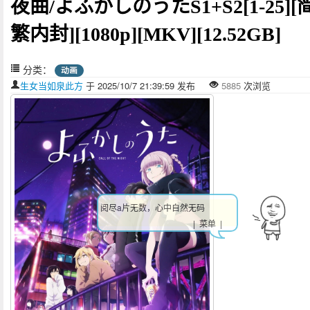
夜曲/よふかしのうたS1+S2[1-25][
繁内封][1080p][MKV][12.52GB]
分类：
动画
生女当如泉此方
于 2025/10/7 21:39:59 发布
5885
次浏览
阅尽a片无数，心中自然无码
| 菜单 |