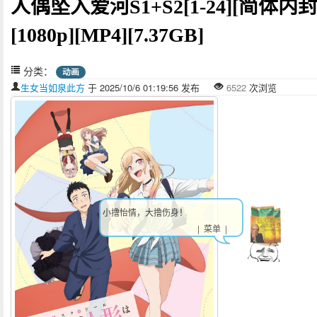
人偶坠入爱河S1+S2[1-24][简体内封
[1080p][MP4][7.37GB]
分类：
动画
生女当如泉此方
于 2025/10/6 01:19:56 发布
6522
次浏览
小撸怡情，大撸伤身！
| 菜单 |