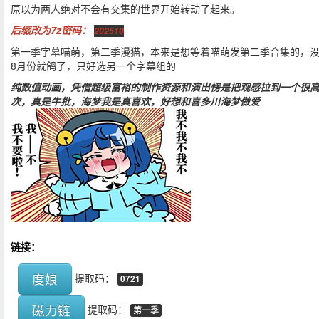
原以为两人绝对不会有交集的世界开始转动了起来。
后缀改为7z密码：
202510
第一季字幕喵萌，第二季漫猫，本来是想等着喵萌发第二季合集的，
8月份就鸽了，只好选另一个字幕组的
纯数值动画，凭借超级富裕的制作资源和演出愣是把观感拉到一个很
次，真是牛批，海梦我是真喜欢，好想和喜多川海梦做爱
链接：
度娘
提取码：
0721
磁力链
提取码：
第一季