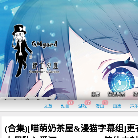
主页
资源列表
汉
+7
+7
+1
文章
动画
游戏
漫画
画集
声
(合集)[喵萌奶茶屋&漫猫字幕组]更