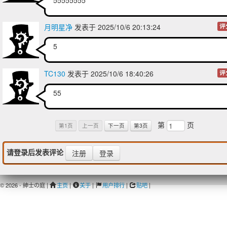
月明星净
发表于 2025/10/6 20:13:24
评
5
TC130
发表于 2025/10/6 18:40:26
评
55
第
页
第1页
上一页
下一页
第3页
请登录后发表评论
注册
登录
© 2026 - 紳士の庭 |
主页
|
关于
|
用户排行
|
贴吧
|