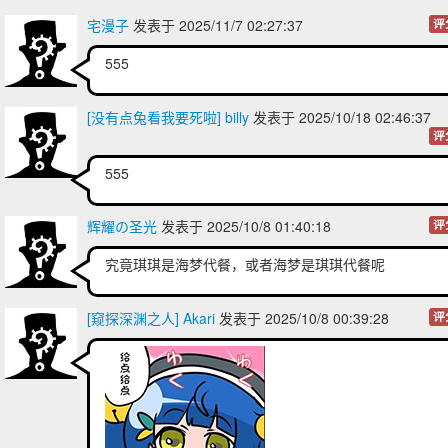
宅漫子
发表于 2025/11/7 02:27:37
评
555
[没有点兔看我要死啦] billy
发表于 2025/10/18 02:46:37
评
555
辉耀の圣光
发表于 2025/10/8 01:40:18
评
究竟琪琪是海梦代餐，或者海梦是琪琪代餐呢
[窥探深渊之人] Akari
发表于 2025/10/8 00:39:28
评