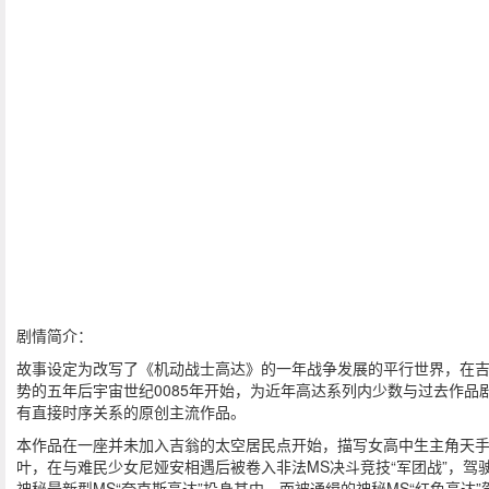
剧情简介：
故事设定为改写了《机动战士高达》的一年战争发展的平行世界，在
势的五年后宇宙世纪0085年开始，为近年高达系列内少数与过去作品
有直接时序关系的原创主流作品。
本作品在一座并未加入吉翁的太空居民点开始，描写女高中生主角天
叶，在与难民少女尼娅安相遇后被卷入非法MS决斗竞技“军团战”，驾
神秘最新型MS“夸克斯高达”投身其中，而被通缉的神秘MS“红色高达”