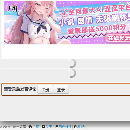
请登录后发表评论
注册
登录
© 2026 - 紳士の庭 |
主页
|
关于
|
用户排行
|
贴吧
|