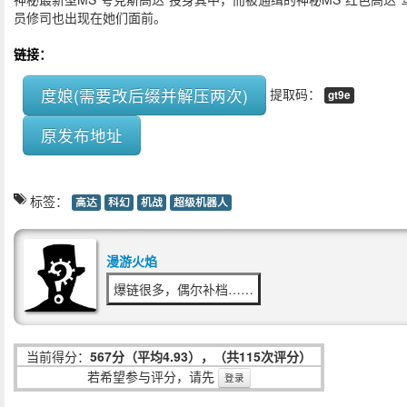
员修司也出现在她们面前。
链接：
度娘(需要改后缀并解压两次)
提取码：
gt9e
原发布地址
标签：
高达
科幻
机战
超级机器人
漫游火焰
爆链很多，偶尔补档……
当前得分：
567分（平均4.93），（共115次评分）
若希望参与评分，请先
登录