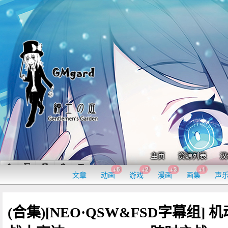
主页
资源列表
汉
+6
+2
+3
+1
文章
动画
游戏
漫画
画集
声
(合集)[NEO·QSW&FSD字幕组] 机