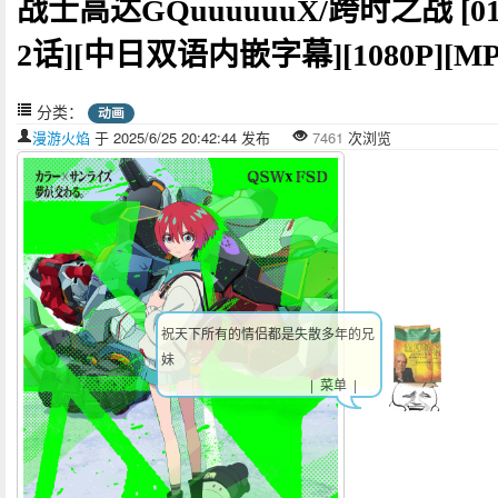
战士高达GQuuuuuuX/跨时之战 [01
2话][中日双语内嵌字幕][1080P][MP
分类：
动画
漫游火焰
于 2025/6/25 20:42:44 发布
7461
次浏览
祝天下所有的情侣都是失散多年的兄
妹
| 菜单 |