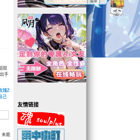
| 菜单 |
组挺
出手
玫瑰Z
自己
友情链接
，未能