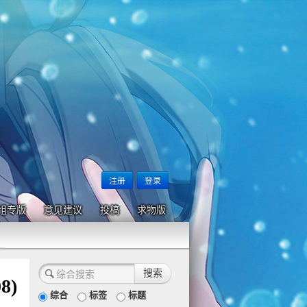
注册
登录
组专版
意见建议
投稿
求物版
8)
综合
标签
标题