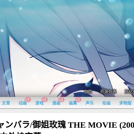
主页
资源列表
汉化
+7
+6
+2
+2
文章
动画
游戏
漫画
画集
声乐
绘画
求物版
バラ/御姐玫瑰 THE MOVIE (200