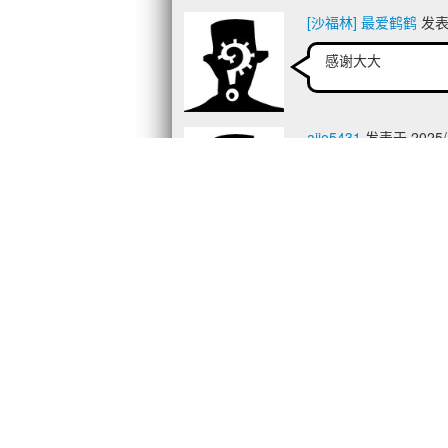
[沙福林] 最爱鹤鹤
发表于
感谢大大
ajie5431
发表于 2025/4
感谢分享啊
a22789876
发表于 2025
5分 !
[扶她] 飞机场都是异端
第一次知道这居然