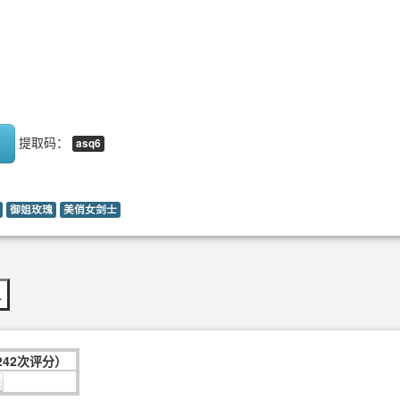
提取码：
asq6
御姐玫瑰
美俏女剑士
…
242次评分）