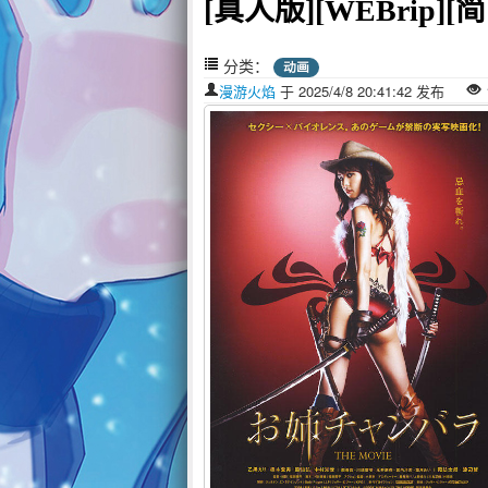
[真人版][WEBrip][
分类：
动画
漫游火焰
于 2025/4/8 20:41:42 发布