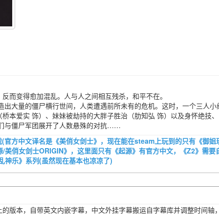
反而变得愈加混乱。人与人之间相互残杀，和平不在。
出大量的僵尸横行世间，人类遭遇前所未有的危机。这时，一个三人小
桥本爱实 饰）、妹妹被劫持的大胖子胜治（肋知弘 饰）以及身怀绝技、
们与僵尸军团展开了人数悬殊的对抗……
游戏(官方中文译名是《美俏女剑士》，现在能在steam上玩到的只有《御姐
源/美俏女剑士ORIGIN》，这里面只有《起源》有官方中文，《Z2》需要
乱神乐》系列(虽然现在基本也凉凉了)
上的版本，自带英文内嵌字幕，中文外挂字幕搬运自字幕库并调整时间轴