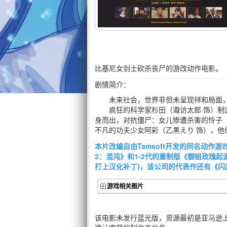
比基尼女剑士砍杀丧尸的游改动作电影。
剧情简介：
未来社会，世界非但未呈现祥和局面，
疯狂的科学家杉田（诹访太郎 饰）制造
身而出，对抗僵尸：女儿惨遭杀害的怜子（
不凡的功夫少女阿彩（乙黒えり 饰），他
本片改编自由Tamsoft开发的同名动作
2：混沌》和1-2代的重制版《御姐玫瑰起
打上汉化补丁)，该公司的代表作还有《闪
游戏相关图片
该电影未发行蓝光版，资源最初是亚马逊