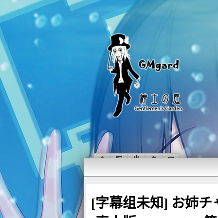
[字幕组未知] お姉チャン