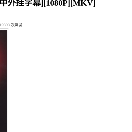
简中外挂字幕][1080P][MKV]
12393
次浏览