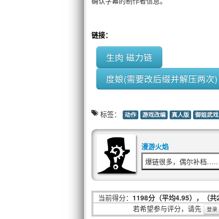
确认字幕的制作者信息。
链接：
生肉 磁力链
度娘(需要改后缀并解压两次)
标签：
动作
游戏改编
真人版
御姐武戏
漫游火焰
爆链很多，偶尔补档…
当前得分：
1198分（平均4.95），（共
若希望参与评分，请先
登录