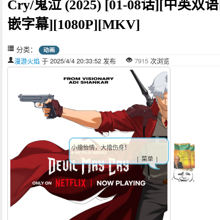
Cry/鬼泣 (2025) [01-08话][中英双
嵌字幕][1080P][MKV]
分类：
动画
漫游火焰
于 2025/4/4 20:33:52 发布
7915
次浏览
小撸怡情，大撸伤身！
| 菜单 |