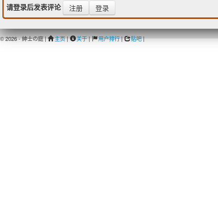
请登录后发表评论
注册
登录
© 2026 - 紳士の庭 |
主页
|
关于
|
用户排行
|
贴吧
|