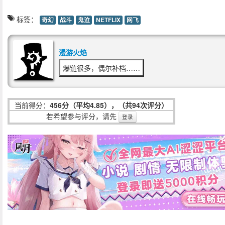
标签：
奇幻
战斗
鬼泣
NETFLIX
网飞
漫游火焰
爆链很多，偶尔补档……
当前得分：
456分（平均4.85），（共94次评分）
若希望参与评分，请先
登录