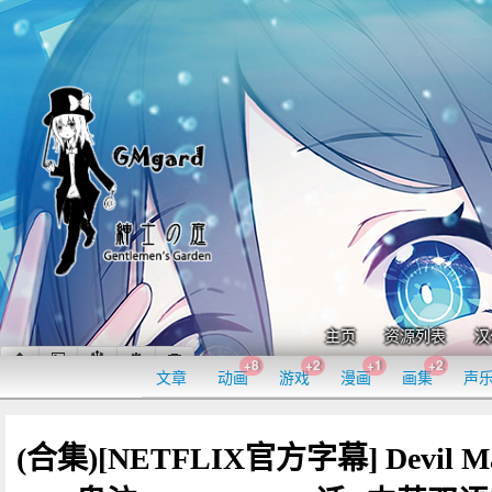
主页
资源列表
汉
+8
+2
+1
+2
文章
动画
游戏
漫画
画集
声
(合集)[NETFLIX官方字幕] Devil M