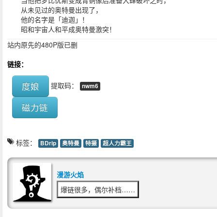
当他把梦比优斯变成青铜像后准备大肆破坏之时，
从未见过的奥特曼出现了，
他的名字是「迪迦」！
昭和宇宙人和平成奥特曼激突！
站内原先的480P版已删
链接：
度娘
提取码：
nwm6
磁力链
标签：
BDrip
奥特曼
特摄
超人力霸王
漫游火焰
爆链很多，偶尔补档……