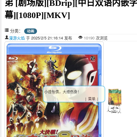
弟 [剧场版][BDrip][中日双语内嵌
幕][1080P][MKV]
分类：
动画
漫游火焰
于 2025/2/5 21:16:14 发布
10190
次浏览
小撸怡情，大撸伤身！
| 菜单 |