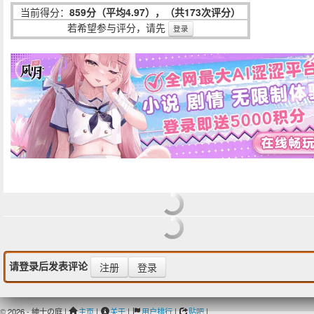
当前得分：
859分（平均4.97），（共173次评分）
若希望参与评分，请先
登录
请登录后发表评论
注册
登录
© 2026 - 紳士の庭 |
主页
|
关于
|
用户排行
|
贴吧
|