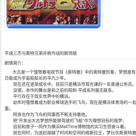
平成三杰与奥特兄弟并肩作战的剧场版
剧情简介：
大古是一个憧憬着电视节目《奥特曼》中的奥特曼形象，梦想是有
日能成为宇宙船船长的平凡少年。
现在还在逐渐成长中，目前只是横浜市观光课的一名普通公务员
没错，本作的舞台是和之前的昭和·平成系列毫无联系，
平行存在于现实世界中的横浜。
幼年时憧憬着成为职业棒球选手的飞鸟，现在是横浜体育场的一
童。
阿良也作为飞鸟的同事而不断支持着他。
把“开发出大古梦想所能够驾驶的飞船”作为理想目标的我梦，
目前和敦子一同作为横浜MaliTime博物馆的实习生而奋斗着。
就在同时，为追赶超越了时间和空间的格斯拉王，梦比优斯奥特曼