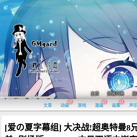
主页
资源列表
汉
+7
+1
+1
文章
动画
游戏
漫画
画集
声
[爱の夏字幕组] 大决战!超奥特曼8