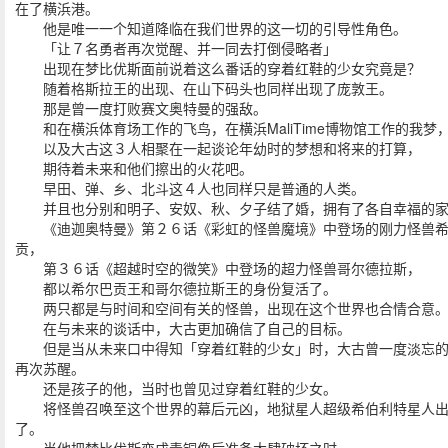
在了横浜港。
他是唯一一个知道降临在我们世界的这一切的引导性角色。
「让７名勇者再次觉醒、并一同去打倒侵略者」
出现在梦比优斯面前说着这么番话的穿着红鞋的少女究竟是？
随着格斯拉王的出现、在山下码头也同样出现了庞敦王。
那是曾一度打败赛文奥特曼的强敌。
和在横浜体育场工作的飞鸟，在横浜MaliTime博物馆工作的我梦
以及大古这３人相聚在一起谈论年幼时的梦想和将来的打算，
期待着未来和他们擦出的火花吧。
早田、弹、乡、北斗这４人也同样只是普通的人类。
并且也分别和明子、安奴、秋、夕子结了婚，拥有了各自幸福的家
《迪迦奥特曼》第２６话《彩虹的怪兽魔境》中登场的刚力怪兽希
贡，
第３６话《超越时空的微笑》中登场的超力怪兽哥尔德拉斯，
都以希尔巴贡王和哥尔德拉斯王的身份复活了。
两只都是与时间和空间有关的怪兽，出现在这个世界也合情合意
在与未来的谈话中，大古更加确信了自己的目标。
但是当从未来口中得知「穿着红鞋的少女」时，大古曾一度淡忘的
再次苏醒。
还是孩子的他，当时也曾见过穿着红鞋的少女。
将怪兽召唤至这个世界的幕后元凶，地狱星人超级希伯利特星人
了。