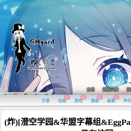
主页
资源列表
汉
+6
+8
+2
+1
文章
动画
游戏
漫画
画集
声
(炸)[澄空学园&华盟字幕组&EggPa