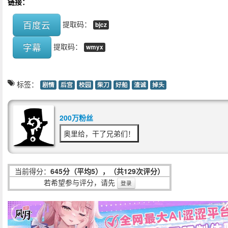
链接：
百度云
提取码：
bjcz
字幕
提取码：
wmyx
标签：
剧情
后宫
校园
柴刀
好船
渣诚
掉头
200万粉丝
奥里给，干了兄弟们！
当前得分：
645分（平均5），（共129次评分）
若希望参与评分，请先
登录