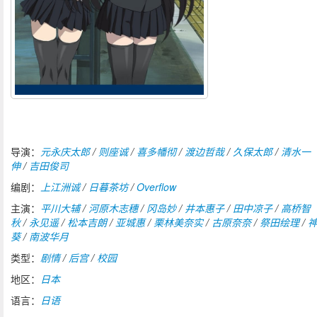
导演：
元永庆太郎
/
则座诚
/
喜多幡彻
/
渡边哲哉
/
久保太郎
/
清水一
伸
/
吉田俊司
编剧：
上江洲诚
/
日暮茶坊
/
Overflow
主演：
平川大辅
/
河原木志穗
/
冈岛妙
/
井本惠子
/
田中凉子
/
高桥智
秋
/
永见遥
/
松本吉朗
/
亚城惠
/
栗林美奈实
/
古原奈奈
/
祭田绘理
/
葵
/
南波华月
类型：
剧情
/
后宫
/
校园
地区：
日本
语言：
日语