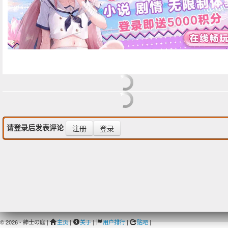
请登录后发表评论
注册
登录
© 2026 - 紳士の庭 |
主页
|
关于
|
用户排行
|
贴吧
|