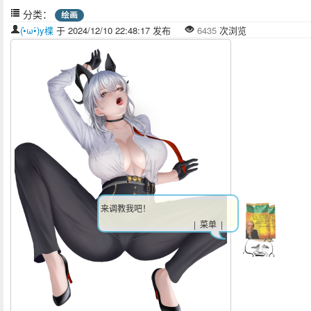
分类：
绘画
(•̀ω•́)y楪
于 2024/12/10 22:48:17 发布
6435
次浏览
来调教我吧！
| 菜单 |