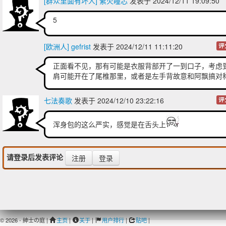
[群众里面有坏人] 紫火瞳芯
发表于 2024/12/11 19:09:50
5
[欧洲人] gefrist
发表于 2024/12/11 11:11:20
评
正面看不见，那有可能是衣服背部开了一到口子，考虑
肩可能开在了尾椎那里，或者是左手背故意和阿飘搞对
七法奏歌
发表于 2024/12/10 23:22:16
评
浑身包的这么严实，感觉是在舌头上
请登录后发表评论
注册
登录
© 2026 - 紳士の庭 |
主页
|
关于
|
用户排行
|
贴吧
|