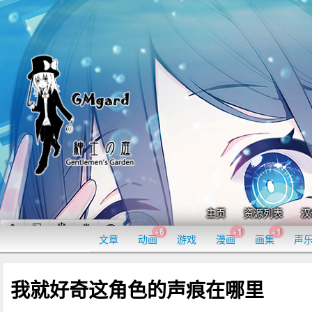
主页
资源列表
汉
+6
+1
+1
文章
动画
游戏
漫画
画集
声
我就好奇这角色的声痕在哪里