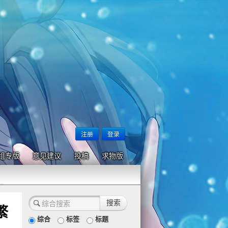
注册
登录
组专版
意见建议
投稿
求物版
繁
综合
标签
标题