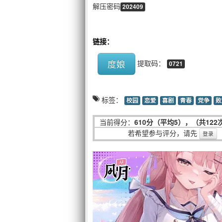
解压密码
202409
链接：
度娘
提取码：
0721
标签：
校园
恋爱
喜剧
青春
党争
败
当前得分：
610分（平均5），（共122
若希望参与评分，请先
登录