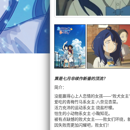
算是七月非续作新番的顶流？
简介：
没能赢得心上人恋情的女孩——“败犬女主
爱吃的青梅竹马系女主·八奈见杏菜。
活力充沛的运动系女主·烧盐柠檬。
怕生的小动物系女主·小鞠知花。
被有点缺憾的败犬女主——败女们环绕，
因失败而更加闪耀吧，败女们！