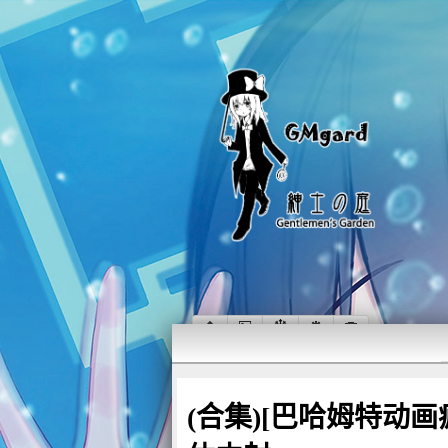
(合集)[巴哈姆特动画疯