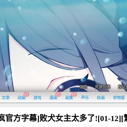
主页
资源列表
汉化
+7
+1
+1
文章
动画
游戏
漫画
画集
声乐
绘画
求物版
官方字幕]败犬女主太多了![01-12][