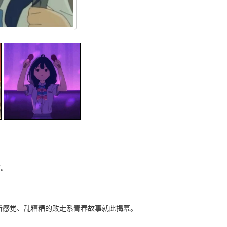
”。
新感觉、乱糟糟的败走系青春故事就此揭幕。