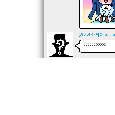
[晓之地平线] Queldore
55555555555
第1
请登录后发表评论
注册
登录
© 2026 - 紳士の庭 |
主页
|
关于
|
用户排行
|