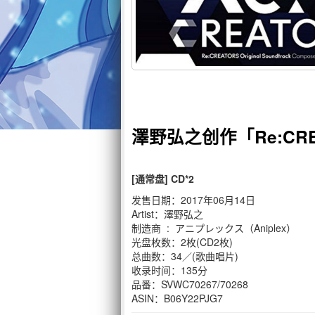
澤野弘之创作「Re:CR
[通常盘] CD*2
发售日期：2017年06月14日
Artist：澤野弘之
制造商 ‏ : ‎ アニプレックス（Aniplex）
光盘枚数：2枚(CD2枚)
总曲数：34／(歌曲唱片)
收录时间：135分
品番：SVWC70267/70268
ASIN：B06Y22PJG7