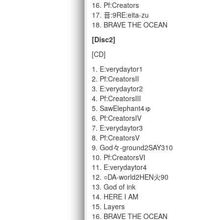
16. Pf:Creators
17. 音:9RE:eita-zu
18. BRAVE THE OCEAN
[Disc2]
[CD]
1. E:verydaytor1
2. Pf:CreatorsII
3. E:verydaytor2
4. Pf:CreatorsIII
5. SawElephant4ゅ
6. Pf:CreatorsIV
7. E:verydaytor3
8. Pf:CreatorsV
9. God々-ground2SAY310
10. Pf:CreatorsVI
11. E:verydaytor4
12. ○DA-world2HEN火90
13. God of ink
14. HERE I AM
15. Layers
16. BRAVE THE OCEAN