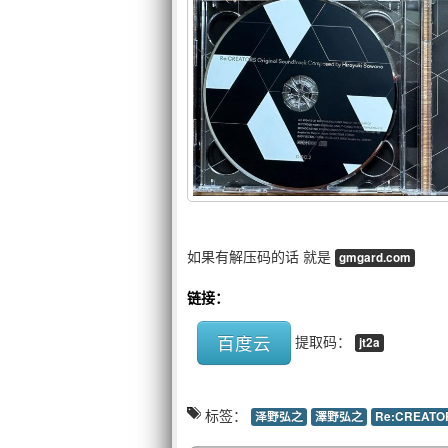
如果有解压码的话 就是
gmgard.com
链接：
百度云
提取码：
jt2a
标签：
泽野弘之
澤野弘之
Re:CREATO