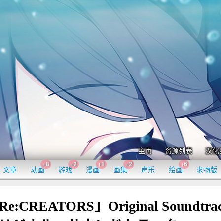
主页
资源列表
汉化
+8
+2
+1
+2
+6
文章
动画
游戏
漫画
画集
声乐
绘画
求物版
e:CREATORS」Original Soundtra