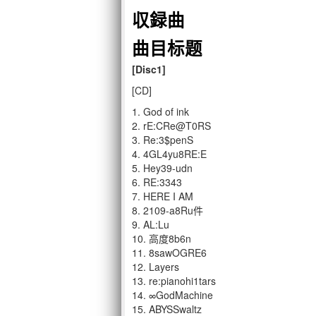
収録曲
曲目标题
[Disc1]
[CD]
1. God of ink
2. rE:CRe@T0RS
3. Re:3$penS
4. 4GL4yu8RE:E
5. Hey39-udn
6. RE:3343
7. HERE I AM
8. 2109-a8Ru件
9. AL:Lu
10. 高度8b6n
11. 8sawOGRE6
12. Layers
13. re:pianohi1tars
14. ∞GodMachine
15. ABYSSwaltz