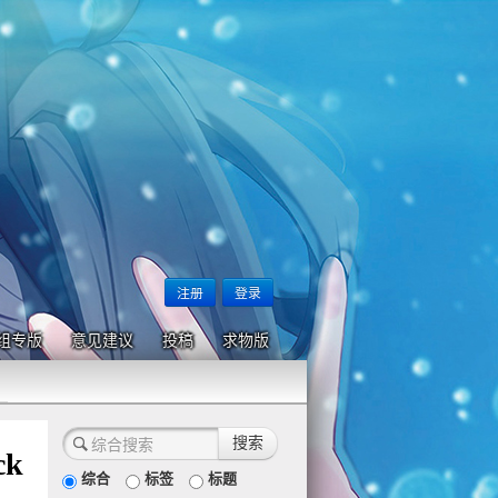
注册
登录
组专版
意见建议
投稿
求物版
ck
综合
标签
标题