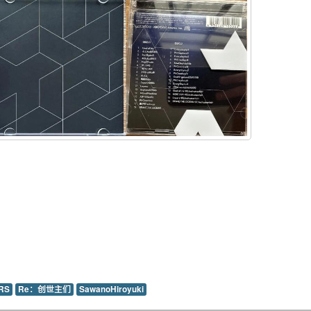
RS
Re：创世主们
SawanoHiroyuki