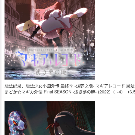
魔法纪录：魔法少女小圆外传 最终季 -浅梦之晓- マギアレコード 魔
まどか☆マギカ外伝 Final SEASON ‐浅き夢の暁‐ (2022)（1-4）（6.