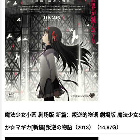
魔法少女小圆 剧场版 新篇：叛逆的物语 劇場版 魔法少女
か☆マギカ[新編]叛逆の物語（2013）（14.87G）