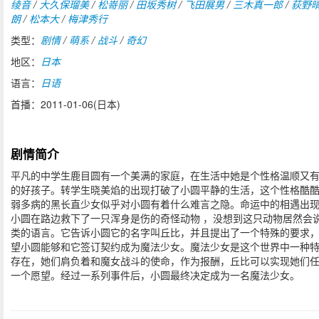
绫音
/
大久保瑠美
/
松嵜丽
/
田坂秀树
/
飞田展男
/
三木真一郎
/
荻野
朗
/
松本大
/
梅津秀行
类型：
剧情
/
萌系
/
战斗
/
奇幻
地区：
日本
语言：
日语
首播：2011-01-06(日本)
剧情简介
平凡的中学生鹿目圆有一个美满的家庭，在生活中她是个性格温顺又
的好孩子。转学生晓美焰的出现打破了小圆平静的生活，这个性格酷
弱多病的黑长直少女似乎对小圆有着什么难言之隐。命运中的相遇出
小圆在路边救下了一只浑身是伤的奇怪动物 ，没想到这只动物居然会
类的语言。它告诉小圆它的名字叫丘比，并且提出了一个特殊的要求
望小圆能够和它签订契约成为魔法少女。魔法少女是这个世界中一种
存在，她们肩负着和魔女战斗的使命，作为报酬，丘比可以实现她们
一个愿望。经过一系列事件后，小圆最终决定成为一名魔法少女。