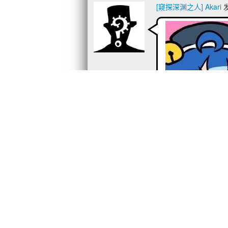
[窥探深渊之人] Akari
发
[对世界的珍视之心] 
很温馨，可惜结局
[永恒的恋人] 安
这个是女儿自己要嫁
[恶臭难闻] OLLIS_xi
发