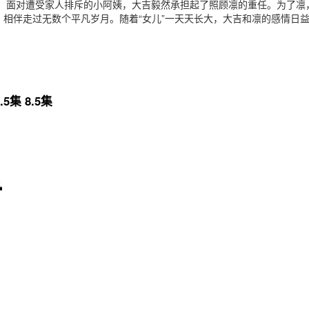
孙。面对遭受家人排斥的小阿姨，大吉毅然承担起了照顾凛的重任。为了凛
相伴走过无数个平凡岁月。随着“女儿”一天天长大，大吉和凛的感情日
。
.5集 8.5集