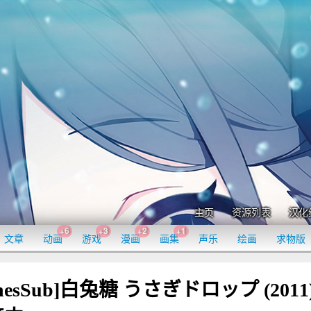
主页
资源列表
汉化
+6
+3
+2
+1
文章
动画
游戏
漫画
画集
声乐
绘画
求物版
nesSub]白兔糖 うさぎドロップ (2011)