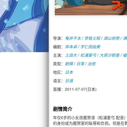
导演：
龟井干太
/
京极义昭
/
湖山祯崇
/
满
编剧：
岸本卓
/
宇仁田由美
主演：
土田大
/
松浦爱弓
/
大原沙耶香
/
植
类型：
剧情
/
日常
/
治愈
地区：
日本
语言：
日语
首播：2011-07-07(日本)
剧情简介
年仅6岁的小女孩鹿贺凛（松浦愛弓 配音
的身份成为鹿贺家的耻辱和负担。但是在