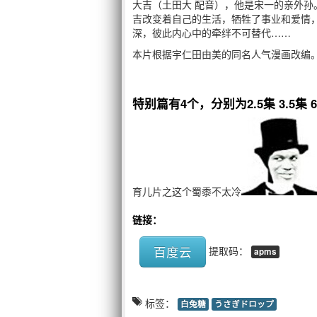
大吉（土田大 配音），他是宋一的亲外
吉改变着自己的生活，牺牲了事业和爱情，
深，彼此内心中的牵绊不可替代……
本片根据宇仁田由美的同名人气漫画改编
特别篇有4个，分别为2.5集 3.5
集 6
育儿片之这个蜀黍不太冷
链接：
百度云
提取码：
apms
标签：
白兔糖
うさぎドロップ