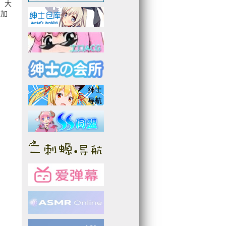
，大
益加