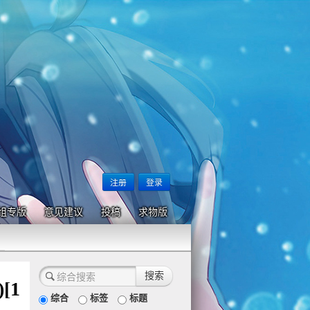
注册
登录
组专版
意见建议
投稿
求物版
[1
综合
标签
标题