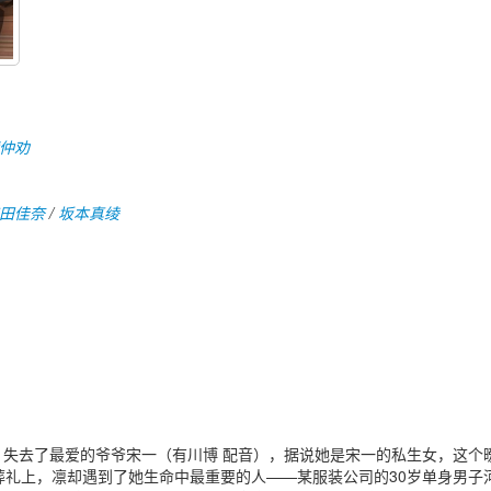
仲劝
田佳奈
/
坂本真绫
）失去了最爱的爷爷宋一（有川博 配音），据说她是宋一的私生女，这个
葬礼上，凛却遇到了她生命中最重要的人——某服装公司的30岁单身男子