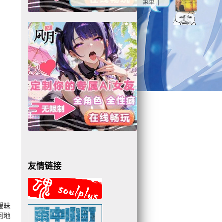
| 菜单 |
友情链接
暧昧
河地