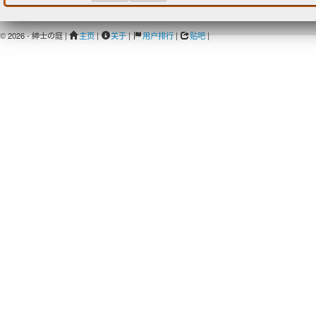
© 2026 - 紳士の庭 |
主页
|
关于
|
用户排行
|
贴吧
|