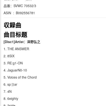
品番：SVWC 70532/3
ASIN ‏ : ‎ B092556781
収録曲
曲目标题
[Disc1]Artist：
泽野弘之
1. THE ANSWER
2. 8SIX
3. RE:g1-ON
4. JaguarN0-10
5. Voices of the Chord
6. sp∃ar
7. 4N
8. 6eighty
9. 2side