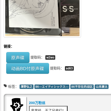
链接：
原声碟
提取码：
w2wo
动画BD付原声碟
提取码：
ad63
标签：
澤野弘之
86―エイティシックス―
86不存在的战区
山本康太
200万粉丝
奥里给，干了兄弟们！