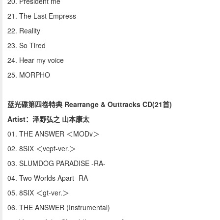
20. President me
21. The Last Empress
22. Reality
23. So Tired
24. Hear my voice
25. MORPHO
蓝光碟第四卷特典 Rearrange & Outtracks CD(21首)
Artist：泽野弘之 山本康太
01. THE ANSWER ＜MODv＞
02. 8SIX ＜vcpf-ver.＞
03. SLUMDOG PARADISE -RA-
04. Two Worlds Apart -RA-
05. 8SIX ＜gt-ver.＞
06. THE ANSWER (Instrumental)