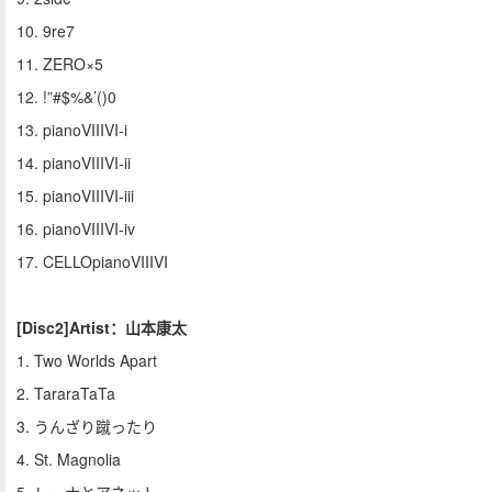
10. 9re7
11. ZERO×5
12. !”#$%&’()0
13. pianoVIIIVI-i
14. pianoVIIIVI-ii
15. pianoVIIIVI-iii
16. pianoVIIIVI-iv
17. CELLOpianoVIIIVI
[Disc2]Artist：山本康太
1. Two Worlds Apart
2. TararaTaTa
3. うんざり蹴ったり
4. St. Magnolia