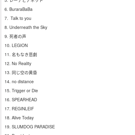
5. レーナとアネット
6. BuraraBaBa
7. Talk to you
8. Underneath the Sky
9. 死者の声
10. LEGION
11. 名もなき悲劇
12. No Reality
13. 同じ空の黄昏
14. no distance
15. Trigger or Die
16. SPEARHEAD
17. REGINLEIF
18. Alive Today
19. SLUMDOG PARADISE