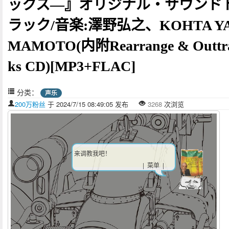
ックス―』オリジナル・サウンド
ラック/音楽:澤野弘之、KOHTA Y
MAMOTO(内附Rearrange & Outtr
ks CD)[MP3+FLAC]
分类：
声乐
200万粉丝
于 2024/7/15 08:49:05 发布
3268
次浏览
来调教我吧！
| 菜单 |