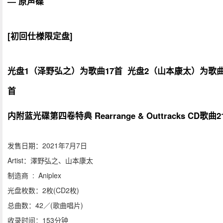
― 原声碟
[初回仕様限定盘]
光盘1（泽野弘之）为歌曲17首 光盘2（山本康太）为歌曲
首
内附蓝光碟第四卷特典 Rearrange & Outtracks CD歌曲2
发售日期：2021年7月7日
Artist：澤野弘之、山本康太
制造商 ‏ : ‎ Aniplex
光盘枚数：2枚(CD2枚)
总曲数：42／(歌曲唱片)
收录时间：153分钟