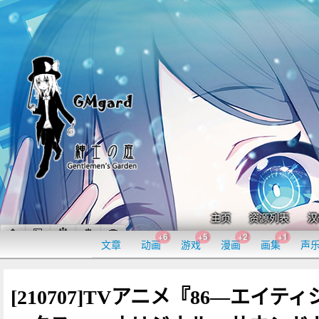
主页
资源列表
汉
+6
+5
+2
+1
文章
动画
游戏
漫画
画集
声
[210707]TVアニメ『86―エイティ