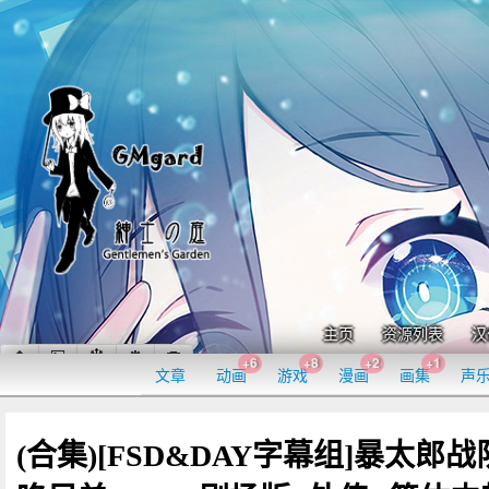
主页
资源列表
汉
+6
+8
+2
+1
文章
动画
游戏
漫画
画集
声
(合集)[FSD&DAY字幕组]暴太郎战