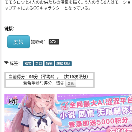
モモタロウと4人のお供たちの活躍を描く。5人のうち2人はモーショ
ャプチャによるCGキャラクターとなっている。
链接：
度娘
提取码：
0721
标签：
搞笑
奇幻
特摄
超级战队
当前得分：
95分（平均5），（共19次评分）
若希望参与评分，请先
登录