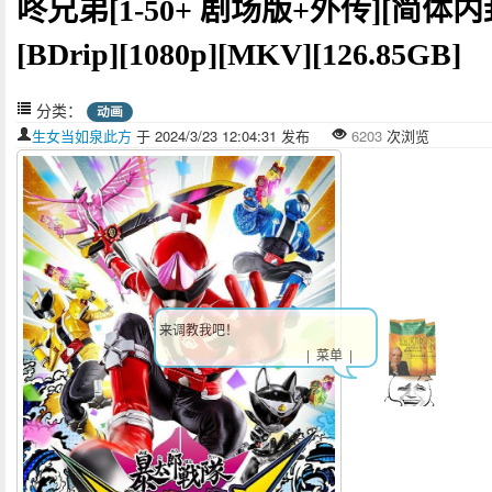
咚兄弟[1-50+ 剧场版+外传][简体内
[BDrip][1080p][MKV][126.85GB]
分类：
动画
生女当如泉此方
于 2024/3/23 12:04:31 发布
6203
次浏览
来调教我吧！
| 菜单 |