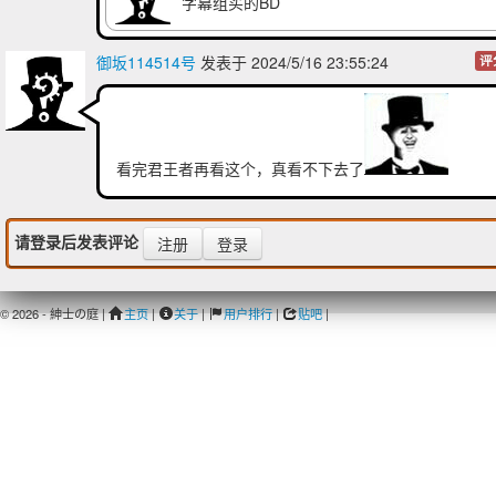
字幕组买的BD
御坂114514号
发表于 2024/5/16 23:55:24
评
看完君王者再看这个，真看不下去了
请登录后发表评论
注册
登录
© 2026 - 紳士の庭 |
主页
|
关于
|
用户排行
|
贴吧
|