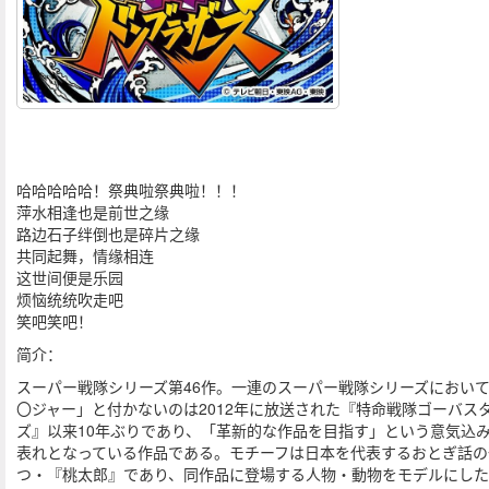
哈哈哈哈哈！祭典啦祭典啦！！！
萍水相逢也是前世之缘
路边石子绊倒也是碎片之缘
共同起舞，情缘相连
这世间便是乐园
烦恼统统吹走吧
笑吧笑吧！
简介：
スーパー戦隊シリーズ第46作。一連のスーパー戦隊シリーズにおい
〇ジャー」と付かないのは2012年に放送された『特命戦隊ゴーバス
ズ』以来10年ぶりであり、「革新的な作品を目指す」という意気込
表れとなっている作品である。モチーフは日本を代表するおとぎ話の
つ・『桃太郎』であり、同作品に登場する人物・動物をモデルにし