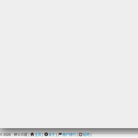
© 2026 - 紳士の庭 |
主页
|
关于
|
用户排行
|
贴吧
|