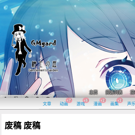
主页
资源列表
汉
+7
+6
+2
+2
文章
动画
游戏
漫画
画集
声
废稿 废稿