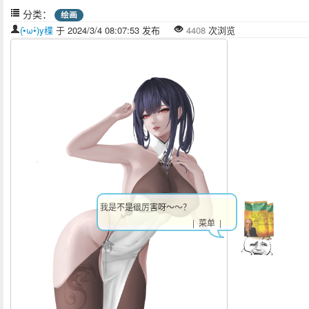
分类：
绘画
(•̀ω•́)y楪
于 2024/3/4 08:07:53 发布
4408
次浏览
我是不是很厉害呀～～？
| 菜单 |