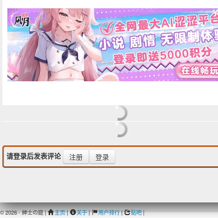
请登录后发表评论
注册
登录
© 2026 - 紳士の庭 |
主页
|
关于
|
用户排行
|
贴吧
|