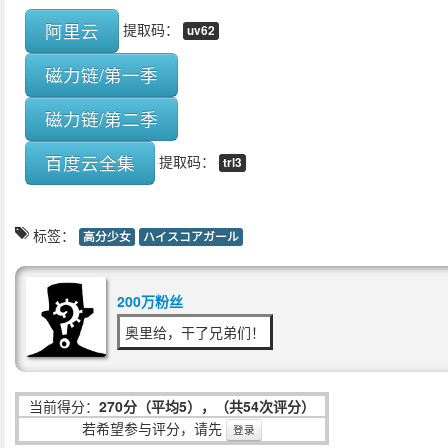
阿里云
提取码：
uv62
磁力链/第一季
磁力链/第二季
百度云全集
提取码：
trl3
标签：
高分少女
ハイスコアガール
200万粉丝
奥里给，干了兄弟们！
当前得分：
270分（平均5），（共54次评分）
若希望参与评分，请先
登录