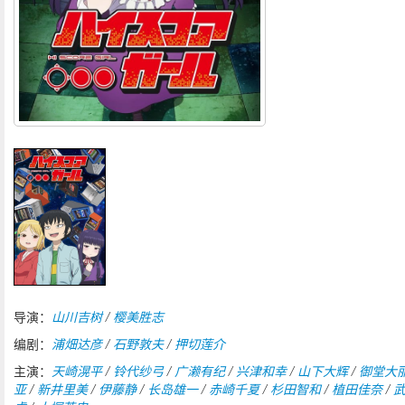
导演：
山川吉树
/
樱美胜志
编剧：
浦畑达彦
/
石野敦夫
/
押切莲介
主演：
天崎滉平
/
铃代纱弓
/
广濑有纪
/
兴津和幸
/
山下大辉
/
御堂大
亚
/
新井里美
/
伊藤静
/
长岛雄一
/
赤崎千夏
/
杉田智和
/
植田佳奈
/