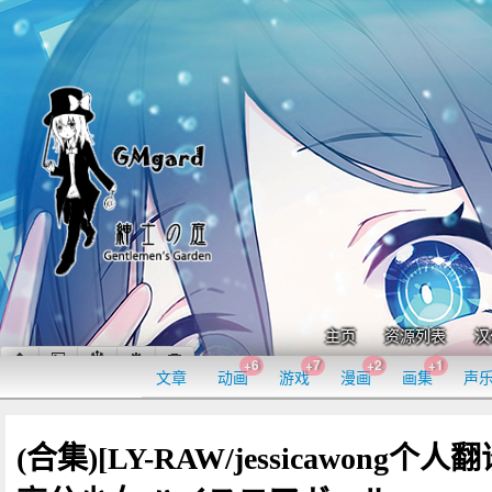
主页
资源列表
汉
+6
+7
+2
+1
文章
动画
游戏
漫画
画集
声
(合集)[LY-RAW/jessicawong个人翻