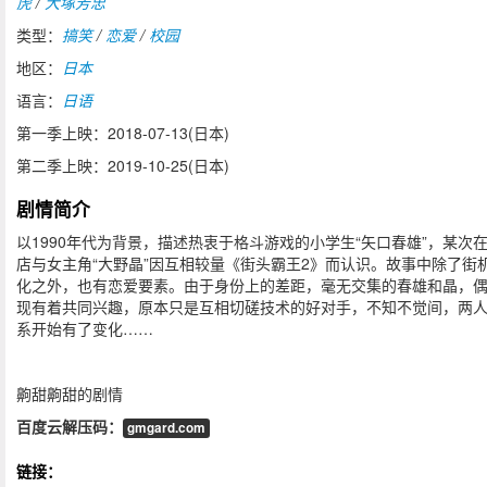
虎
/
大塚芳忠
类型：
搞笑
/
恋爱
/
校园
地区：
日本
语言：
日语
第一季上映：2018-07-13(日本)
第二季上映：2019-10-25(日本)
剧情简介
以1990年代为背景，描述热衷于格斗游戏的小学生“矢口春雄”，某次
店与女主角“大野晶”因互相较量《街头霸王2》而认识。故事中除了街
化之外，也有恋爱要素。由于身份上的差距，毫无交集的春雄和晶，
现有着共同兴趣，原本只是互相切磋技术的好对手，不知不觉间，两
系开始有了变化……
齁甜齁甜的剧情
百度云解压码：
gmgard.com
链接：