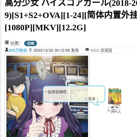
高分少女 ハイスコアガール(2018-2
9)[S1+S2+OVA][1-24][简体内置外挂
[1080P][MKV][12.2G]
分类：
动画
200万粉丝
于 2023/12/22 00:12:58 发布
4203
次浏览
一起来投稿吧...
| 菜单 |