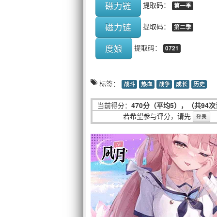
磁力链
提取码：
第一季
磁力链
提取码：
第二季
度娘
提取码：
0721
标签：
战斗
热血
战争
成长
历史
当前得分：
470分（平均5），（共94
若希望参与评分，请先
登录