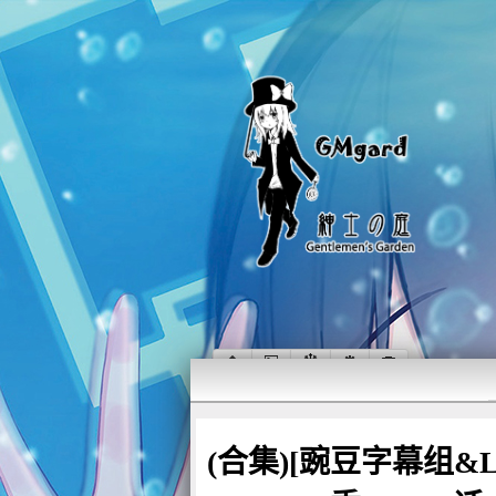
(合集)[豌豆字幕组&Lol