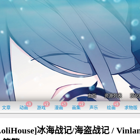
主页
资源列表
汉化
+8
+2
+1
+2
+6
文章
动画
游戏
漫画
画集
声乐
绘画
求物版
iHouse]冰海战记/海盗战记 / Vinla