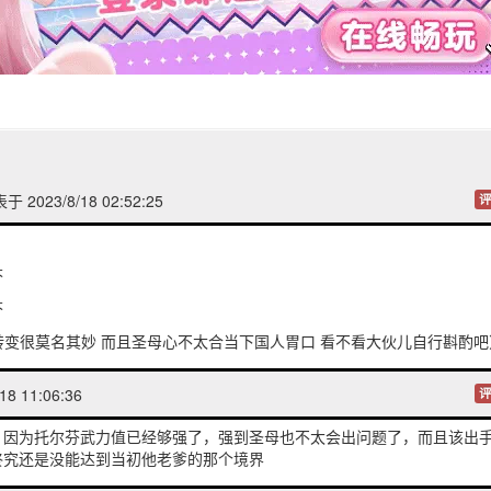
于 2023/8/18 02:52:25
评
芬
芬
转变很莫名其妙 而且圣母心不太合当下国人胃口 看不看大伙儿自行斟酌吧
18 11:06:36
评
，因为托尔芬武力值已经够强了，强到圣母也不太会出问题了，而且该出
终究还是没能达到当初他老爹的那个境界