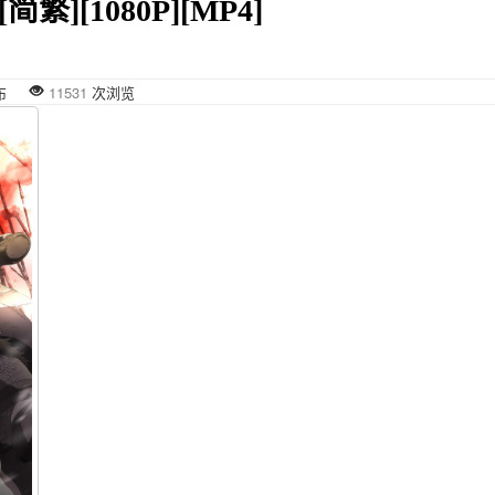
][简繁][1080P][MP4]
7 发布
11531
次浏览