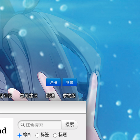
注册
登录
组专版
意见建议
投稿
求物版
nd
综合
标签
标题