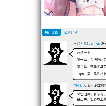
热门评论
最新评论
[王的力量] Jarmen
发表
总结一下：
第一季：杀神托尔
第二季：圣母工具
（ps：第二季性格
雪风酱
发表于 2023/8/
其实倒也不算圣母
会出手，但心境上