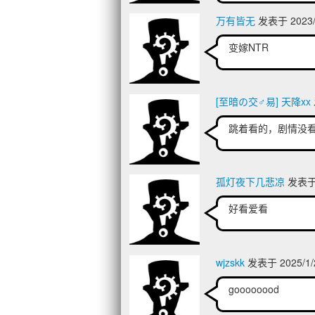
万有皆无
发表于 2023/8
变嫁NTR
[至暗の交♂易] 天降xx
跳着看的，剧情没
孤灯夜下几悲凉
发表于 2
好看爱看
wjzskk
发表于 2025/1/
goooooood