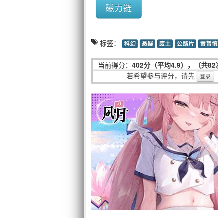
磁力链
标签：
科幻
悬疑
废土
公路片
雷普慎
当前得分：
402分（平均4.9），（共8
若希望参与评分，请先
登录