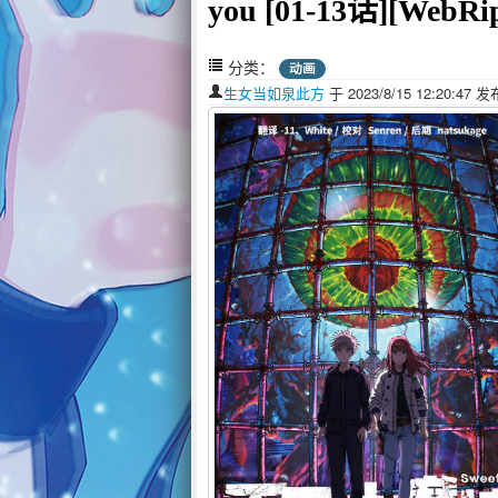
you [01-13话][We
分类：
动画
生女当如泉此方
于 2023/8/15 12:20:4