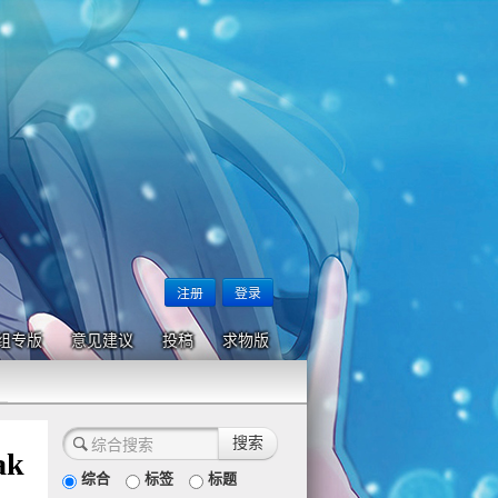
注册
登录
组专版
意见建议
投稿
求物版
ak
综合
标签
标题