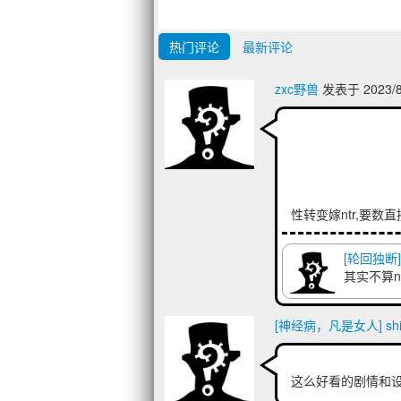
热门评论
最新评论
zxc野兽
发表于 2023/8
性转变嫁ntr,要数
[轮回独断
其实不算n
[神经病，凡是女人] shio
这么好看的剧情和