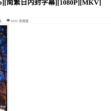
bRip][简繁日内封字幕][1080P][MKV]
7 发布
8250
次浏览