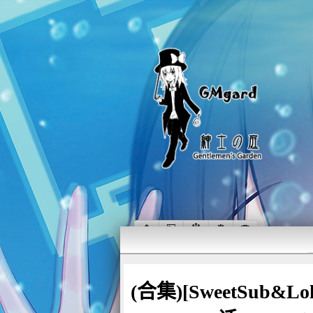
(合集)[SweetSub&Lo