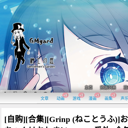
主页
资源列表
汉
+8
+2
+1
+2
文章
动画
游戏
漫画
画集
声
[自购][合集][Grinp (ねことうふ)]