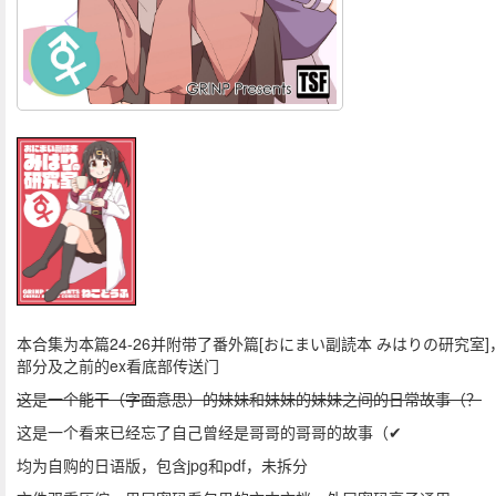
本合集为本篇24-26并附带了番外篇[おにまい副読本 みはりの研究室]
部分及之前的ex看底部传送门
这是一个能干（字面意思）的妹妹和妹妹的妹妹之间的日常故事（？
这是一个看来已经忘了自己曾经是哥哥的哥哥的故事（✔
均为自购的日语版，包含jpg和pdf，未拆分