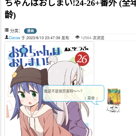
ちゃんはおしまい!24-26+番外 (全
龄)
分类：
漫画
Cocoa
于 2023/8/13 23:47:39 发布
12564
次浏览
我是不是很厉害呀～～？
| 菜单 |