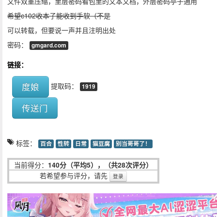
文件双重压缩，里层密码看包里的文本文档，外层密码亭子通用
希望c102收本子能收到手软（不是
可以转载，但要说一声并且注明出处
密码：
gmgard.com
链接：
度娘
提取码：
1919
传送门
标签：
百合
性转
日常
猫豆腐
别当哥哥了！
当前得分：
140分（平均5），（共28次评分）
若希望参与评分，请先
登录