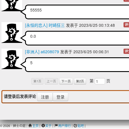
55555
[永恒的恋人] 时崎狂三​
发表于 2023/6/25 00:13:48
评
0.0
[非洲人] a6208079
发表于 2023/6/25 00:06:31
评
5
第
页
第1页
上一页
下一页
第2页
请登录后发表评论
注册
登录
© 2026 - 紳士の庭 |
主页
|
关于
|
用户排行
|
贴吧
|