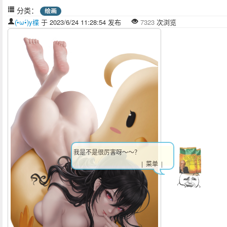
分类：
绘画
(•̀ω•́)y楪
于 2023/6/24 11:28:54 发布
7323
次浏览
我是不是很厉害呀～～？
| 菜单 |