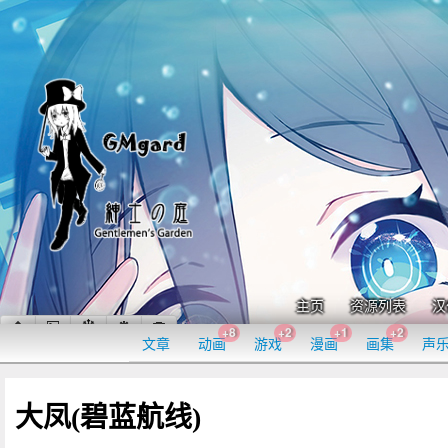
主页
资源列表
汉
+8
+2
+1
+2
文章
动画
游戏
漫画
画集
声
大凤(碧蓝航线)