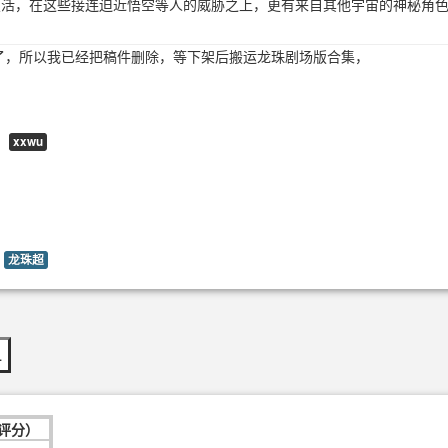
复活，在这些接连迫近悟空等人的威胁之上，更有来自其他宇宙的神秘角
了，所以我已经把稿件删除，等下架后搬运龙珠剧场版合集，
：
xxwu
龙珠超
…
次评分）