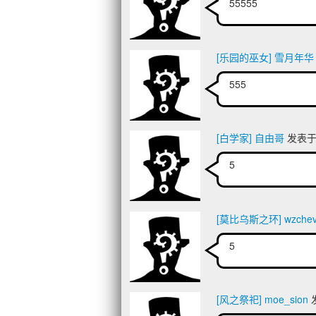
55555
[乐园的巫女] 雪月年华
555
[白学家] 自由哥
发表于 2
5
[莫比乌斯之环] wzcheva
5
[风之祭祀] moe_sion
发