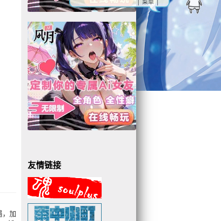
| 菜单 |
友情链接
遇，加