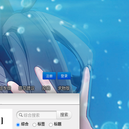
注册
登录
组专版
意见建议
投稿
求物版
]
综合
标签
标题