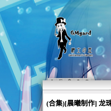
(合集)[晨曦制作] 龙珠超