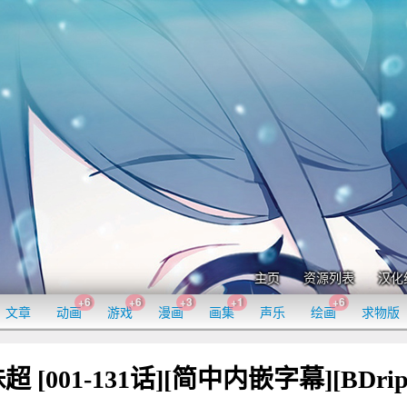
主页
资源列表
汉化
+6
+6
+3
+1
+6
文章
动画
游戏
漫画
画集
声乐
绘画
求物版
 [001-131话][简中内嵌字幕][BDrip