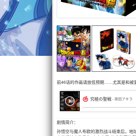
前46话的作画请放低预期……尤其是和被
剧情简介：
孙悟空与魔人布欧的激烈战斗结束后，地