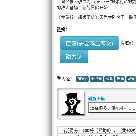
上曾经被人敬畏为“宇宙帝王”的弗利萨的
的敌人登场！新的冒险开始！
《龙珠超：超级英雄》因为大陆终于上映
链接：
度娘(需要解压两次)
提取码
磁力链
标签：
BDrip
七龙珠
战斗
热血
龙珠
漫游火焰
爆链很多，偶尔补档…
当前得分：
200分（平均5），（共40