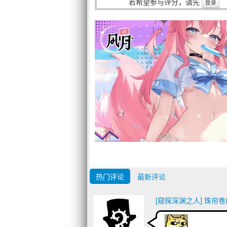
若希望参与评分，请先
登录
热门评论
最新评论
[窥探深渊之人] 珠帘