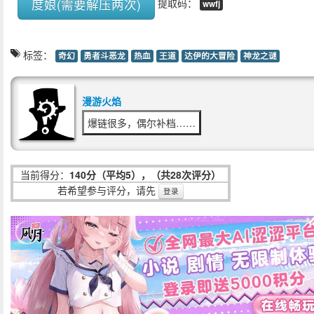
度娘(需要解压两次)
提取码：
wwfj
标签：
奇幻
勇者斗恶龙
热血
王道
达伊的大冒险
神龙之谜
漫游火焰
爆链很多，偶尔补档……
当前得分：
140分（平均5），（共28次评分）
若希望参与评分，请先
登录