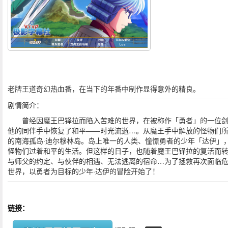
老牌王道奇幻热血番，在当下的年番中制作显得意外的精良。
剧情简介：
曾经因魔王巴铎拉而陷入苦难的世界，在被称作「勇者」的一位
他的同伴手中恢复了和平——时光流逝…。从魔王手中解放的怪物们
的南海孤岛·迪尔穆林岛。岛上唯一的人类、憧憬勇者的少年「达伊」
怪物们过着和平的生活。但这样的日子，也随着魔王巴铎拉的复活而
与师父的约定、与伙伴的相遇、无法逃离的宿命…为了拯救再次面临
世界，以勇者为目标的少年·达伊的冒险开始了！
链接：