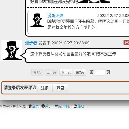
好看 b站到现在都没完结吧
漫游火焰
2022/12/27 22:0
B站更新更慢而且还有暗幕，明明这动画一开
是奔着全年龄的方向制作的
漫步者
发表于 2022/12/27 20:38:09
评
这个算勇者斗恶龙动画里最好的吧.可惜不是正传
第
页
第1页
上一页
下一页
第2页
请登录后发表评论
注册
登录
© 2026 - 紳士の庭 |
主页
|
关于
|
用户排行
|
贴吧
|