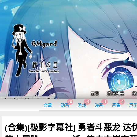
主页
资源列表
汉
+8
+4
+1
+2
文章
动画
游戏
漫画
画集
声
(合集)[极影字幕社] 勇者斗恶龙 达