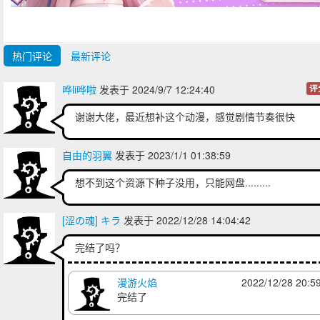
热门评论
最新评论
哗li哗啦
发表于 2024/9/7 12:24:40
评
谢谢大佬，最近想补这个动漫，感觉剧情节奏很快
自由的羽翼
发表于 2023/1/1 01:38:59
想不到这个资源下种子没用，只能网盘.........
[涩の魂] キラ
发表于 2022/12/28 14:04:42
完结了吗？
漫游火焰
2022/12/28 20:5
完结了