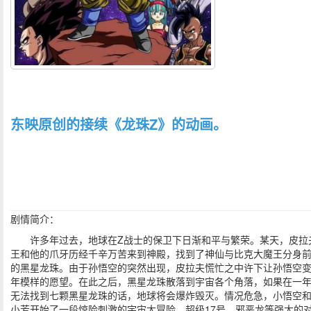
东映原创的接续《龙珠Z》的动画。
剧情简介：
许多年过去，地球在Z战士的保卫下日渐和平与繁荣。某天，皮拉
王和他的爪牙历经千辛万苦来到神殿，找到了神仙与比克大魔王分身
的黑星龙珠。由于孙悟空的突然出现，皮拉夫慌忙之中许下让孙悟空
年模样的愿望。在此之后，黑星龙珠散落到宇宙各个角落，如果在一
无法找到七颗黑星龙珠的话，地球将会爆炸毁灭。情况危急，小悟空
小芳开始了一段惊险刺激的宇宙大冒险。超级17号、邪恶龙等强大的