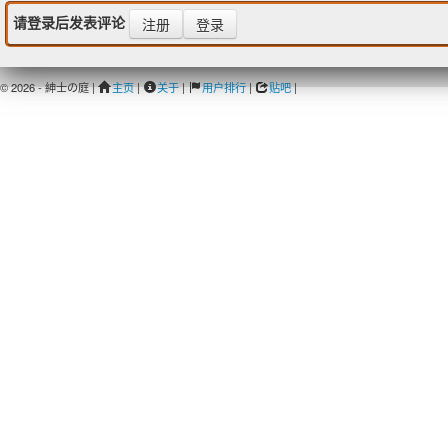
请登录后发表评论
注册
登录
© 2026 - 紳士の庭 |
主页
|
关于
|
用户排行
|
贴吧
|