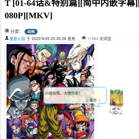
T [01-64话&特别篇][简中内嵌字幕]
080P][MKV]
分类：
动画
漫游火焰
于 2022/9/29 23:35:38 发布
11584
次浏览
小撸怡情，大撸伤身！
| 菜单 |