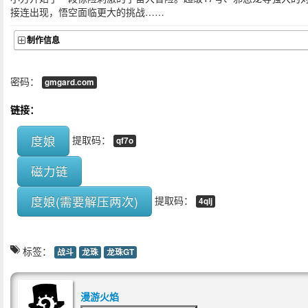
接连出现，悟空面临更大的挑战……
制作信息
密码：
gmgard.com
链接：
度娘
提取码：
qf7o
磁力链
度娘(需要解压两次)
提取码：
4qlj
标签：
战斗
龙珠
龙珠GT
漫游火焰