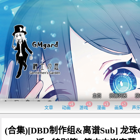
主页
资源列表
汉
+6
+6
+3
+1
文章
动画
游戏
漫画
画集
声
(合集)[DBD制作组&离谱Sub] 龙珠