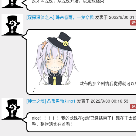
这才叫龙珠，从龙珠开始，以龙珠结束
[窥探深渊之人] 珠帘卷雨，一梦穿檐
发表于 2022/9/30 01:
评
欧布的那个剧情我觉得就可以
了
[绅士之魂] 凸币男勃丸no1
发表于 2022/9/30 00:16:53
评
nice！！！！！我的龙珠在gt就已经结束了！现在丰太
整，整烂活实在难看！