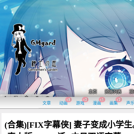
主页
资源列表
汉
+8
+2
+1
+2
文章
动画
游戏
漫画
画集
声
(合集)[FIX字幕侠] 妻子变成小学