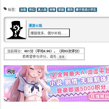
标签：
治愈
奇幻
真人版
亲情
家庭
漫改
妻子变成小学生
漫游火焰
爆链很多，偶尔补档……
当前得分：
461分（平均4.96），（共93次评分）
若希望参与评分，请先
登录