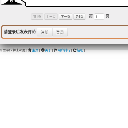
第
页
第1页
上一页
下一页
第6页
请登录后发表评论
注册
登录
© 2026 - 紳士の庭 |
主页
|
关于
|
用户排行
|
贴吧
|