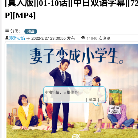
[真人版][01-10话][中日双语字幕][72
P][MP4]
分类：
动画
漫游火焰
于 2022/3/27 23:30:55 发布
11646
次浏览
小撸怡情，大撸伤身！
| 菜单 |