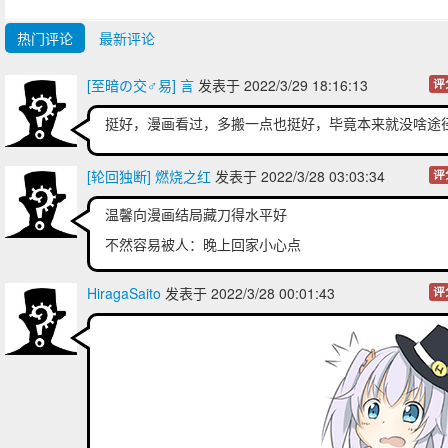
热门评论
最新评论
[至暗の交♂易] 言
发表于 2022/3/29 18:16:13
评
挺好，漫画看过，多搬一点也挺好，毕竟本来就没啥途
[轮回独断] 燃烧之红
发表于 2022/3/28 03:03:34
评
温馨向漫画结局藏刀得水平好
不然容易被人：晚上回家小心点
HiragaSaito
发表于 2022/3/28 00:01:43
评