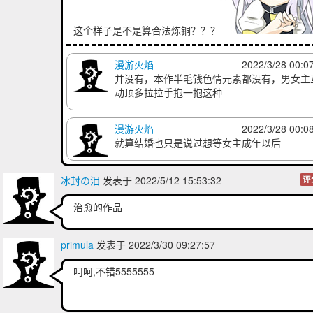
这个样子是不是算合法炼铜？？？
漫游火焰
2022/3/28 00:0
并没有，本作半毛钱色情元素都没有，男女主
动顶多拉拉手抱一抱这种
漫游火焰
2022/3/28 00:0
就算结婚也只是说过想等女主成年以后
冰封の泪
发表于 2022/5/12 15:53:32
评
治愈的作品
primula
发表于 2022/3/30 09:27:57
呵呵,不错5555555