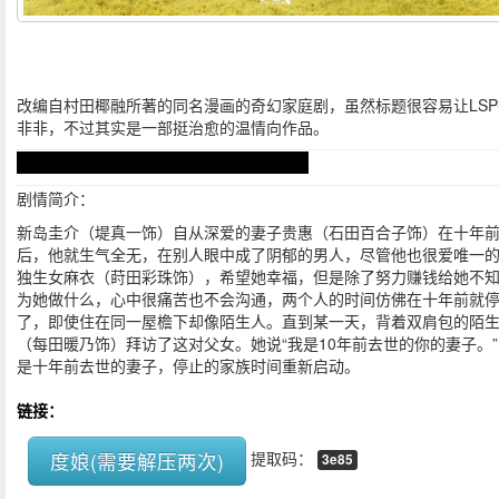
改编自村田椰融所著的同名漫画的奇幻家庭剧，虽然标题很容易让LSP
非非，不过其实是一部挺治愈的温情向作品。
漫画还未完结，B站有买，结局肯定有刀子
剧情简介：
新岛圭介（堤真一饰）自从深爱的妻子贵惠（石田百合子饰）在十年
后，他就生气全无，在别人眼中成了阴郁的男人，尽管他也很爱唯一
独生女麻衣（莳田彩珠饰），希望她幸福，但是除了努力赚钱给她不
为她做什么，心中很痛苦也不会沟通，两个人的时间仿佛在十年前就
了，即使住在同一屋檐下却像陌生人。直到某一天，背着双肩包的陌
（每田暖乃饰）拜访了这对父女。她说“我是10年前去世的你的妻子。
是十年前去世的妻子，停止的家族时间重新启动。
链接：
度娘(需要解压两次)
提取码：
3e85