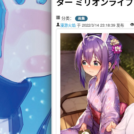
ター ミリオンライブ!
分类：
画集
漫游火焰
于 2022/3/14 23:18:39 发布