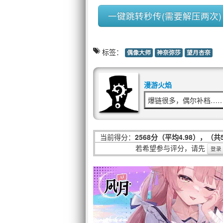
一键跳转秒传(需要解压两次)
标签：
偶像大师
神奈弥莎
望月杏奈
漫游火焰
爆链很多，偶尔补档…
当前得分：
2568分（平均4.98），（共
若希望参与评分，请先
登录