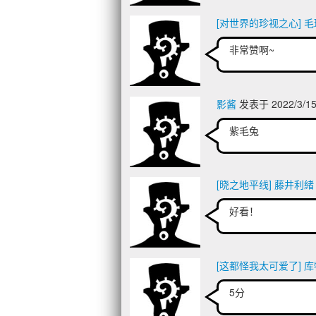
[对世界的珍视之心] 毛
非常赞啊~
影酱
发表于 2022/3/15
紫毛兔
[晓之地平线] 藤井利緒
好看！
[这都怪我太可爱了] 库
5分