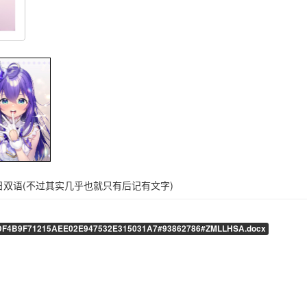
双语(不过其实几乎也就只有后记有文字)
F4B9F71215AEE02E947532E315031A7#93862786#ZMLLHSA.docx