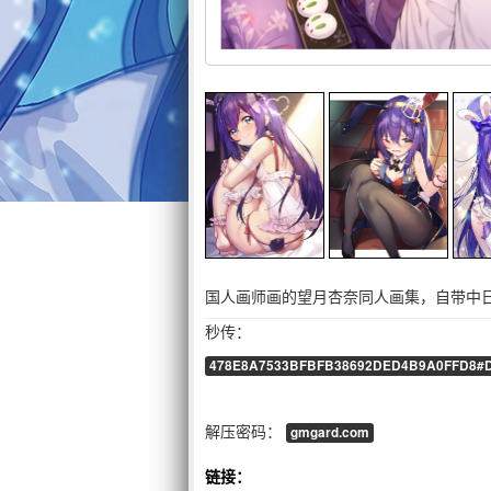
国人画师画的望月杏奈同人画集，自带中日
秒传：
478E8A7533BFBFB38692DED4B9A0FFD8#D
解压密码：
gmgard.com
链接：