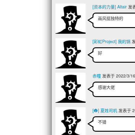
[资本的力量] Altair
发表于
画风挺独特的
[彩虹Project] 我的锅
发
好
赤瞳
发表于 2022/3/16
感谢大佬
[🎃] 夏姓司机
发表于 202
不错