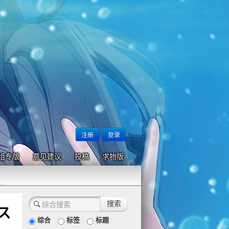
注册
登录
组专版
意见建议
投稿
求物版
マス
综合
标签
标题