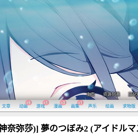
主页
资源列表
汉化
+6
+1
+3
+1
文章
动画
游戏
漫画
画集
声乐
绘画
求物版
 (神奈弥莎)] 夢のつぼみ2 (アイドル