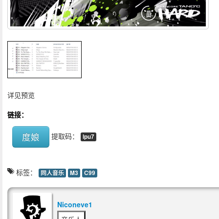
详见预览
链接：
度娘
提取码：
lpu7
标签：
同人音乐
M3
C99
Niconeve1