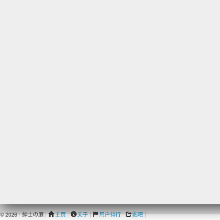
© 2026 - 紳士の庭 |
主页
|
关于
|
用户排行
|
贴吧
|