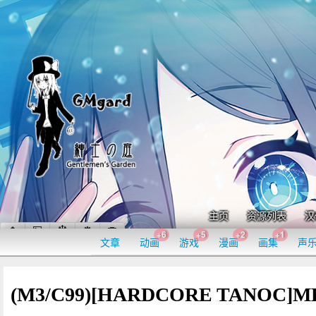
主页
资源列表
汉
+6
+5
+2
+1
文章
动画
游戏
漫画
画集
声
(M3/C99)[HARDCORE TANOC]M