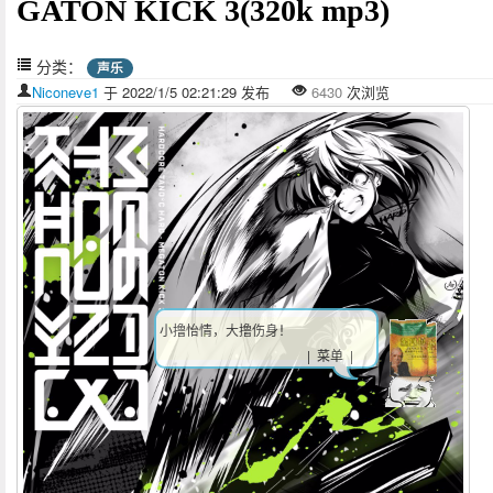
GATON KICK 3(320k mp3)
分类：
声乐
Niconeve1
于 2022/1/5 02:21:29 发布
6430
次浏览
小撸怡情，大撸伤身！
| 菜单 |