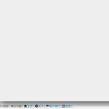
© 2026 - 紳士の庭 |
主页
|
关于
|
用户排行
|
贴吧
|