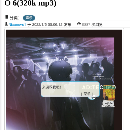
O 6(320k mp3)
分类：
声乐
Niconeve1
于 2022/1/5 00:06:12 发布
5887
次浏览
来调教我吧！
| 菜单 |