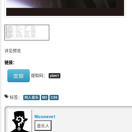
详见预览
链接：
度娘
提取码：
ybm1
标签：
同人音乐
M3
C99
Niconeve1
音乐人