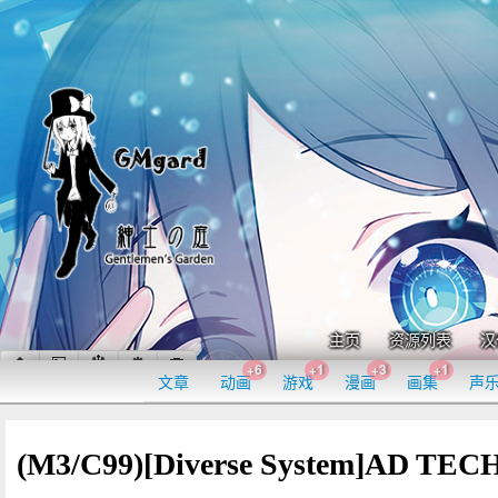
主页
资源列表
汉
+6
+1
+3
+1
文章
动画
游戏
漫画
画集
声
(M3/C99)[Diverse System]AD TEC