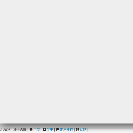
© 2026 - 紳士の庭 |
主页
|
关于
|
用户排行
|
贴吧
|