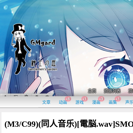
主页
资源列表
汉
+6
+1
+3
+1
文章
动画
游戏
漫画
画集
声
(M3/C99)(同人音乐)[電脳.wav]SM