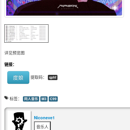
详见预览图
链接：
度娘
提取码：
qphf
标签：
同人音乐
M3
C99
Niconeve1
音乐人