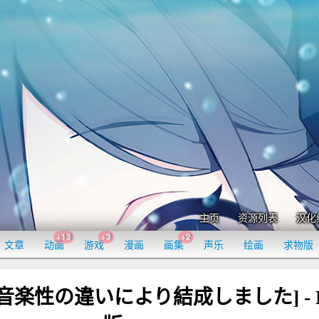
主页
资源列表
汉化
+13
+3
+2
文章
动画
游戏
漫画
画集
声乐
绘画
求物版
乐)[音楽性の違いにより結成しました] - 