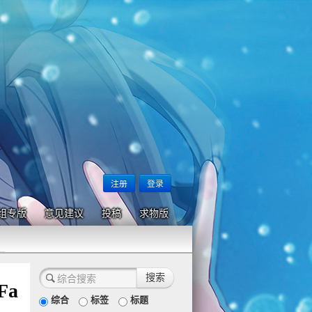
注册
登录
组专版
意见建议
投稿
求物版
Fa
综合
标签
标题