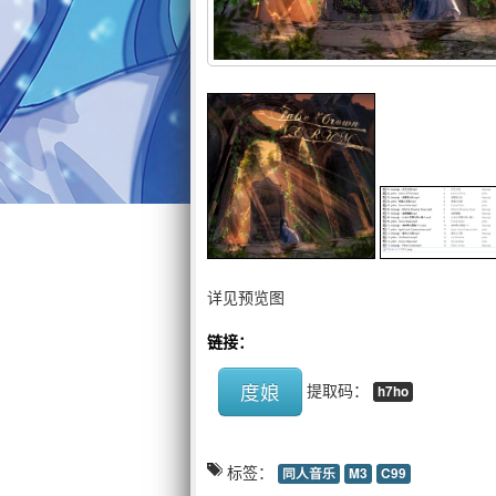
详见预览图
链接：
度娘
提取码：
h7ho
标签：
同人音乐
M3
C99