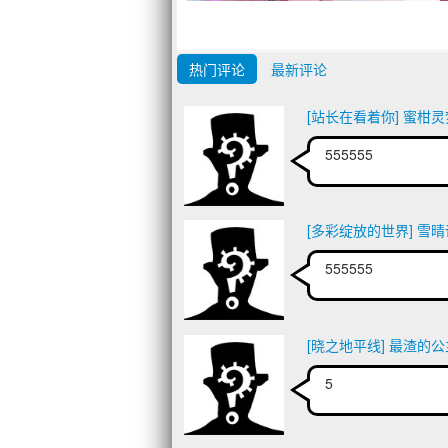
热门评论
最新评论
[站长在看着你] 蜜柑灵
555555
[多彩绽放的世界] 雪
555555
[晓之地平线] 最渣的
5