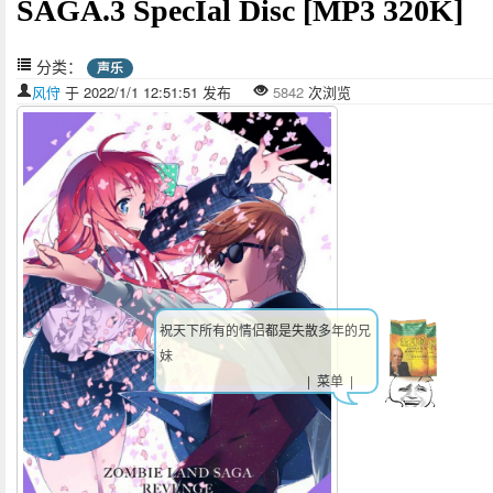
SAGA.3 SpecIal Disc [MP3 320K]
分类：
声乐
风㑏
于 2022/1/1 12:51:51 发布
5842
次浏览
祝天下所有的情侣都是失散多年的兄
妹
| 菜单 |