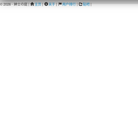
© 2026 - 紳士の庭 |
主页
|
关于
|
用户排行
|
贴吧
|