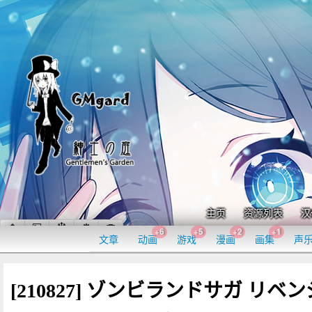
主页
资源列表
汉
+6
+5
+2
+1
文章
动画
游戏
漫画
画集
声
[210827] ゾンビランドサガ リベン