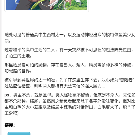
随处可见的普通高中生西村太一，以及运动神经出众的模特体型美少
凛。
过着和平的高中生活的二人，有一天突然被不可思议的魔法阵光包围
了陌生的土地。
那里栖息着可怕的魔物，存在着兽人、矮人、精灵等多种多样的种族
幻想般的世界。
被引导到异世界的太一和凛，为了在这里生存下去，决心成为“冒险者”
过适应性检查，判明两人都持有无法置信的强大魔力...
ps：男主不怂，就是圣母。类人怪物毫不留情，但就是不杀人，无论
都不杀那种。结尾，虽然风之精灵看起来除了名字外没啥变化，但对
主和白毛的大小差距以及结局中棕毛的对话得出，白毛变大了，能艹了
工滑稽)
链接：