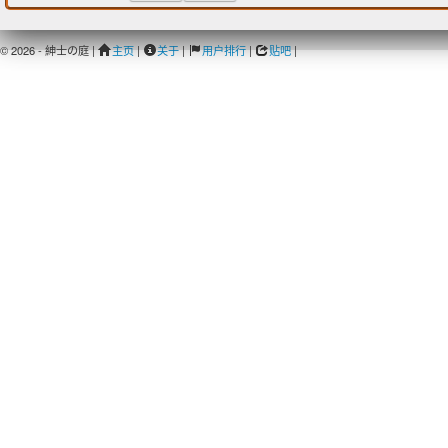
© 2026 - 紳士の庭 |
主页
|
关于
|
用户排行
|
贴吧
|