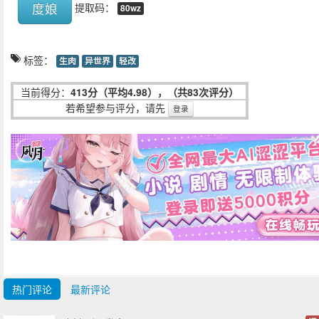
度娘
提取码：
80wz
标签：
生肉
异世界
轻改
当前得分：
413分（平均4.98），（共83次评分）
若希望参与评分，请先
登录
热门评论
最新评论