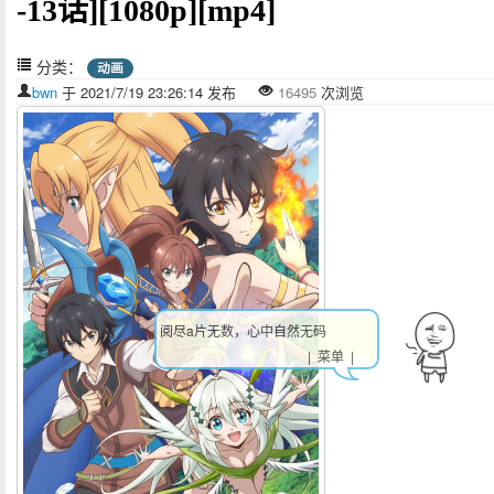
-13话][1080p][mp4]
分类：
动画
bwn
于 2021/7/19 23:26:14 发布
16495
次浏览
阅尽a片无数，心中自然无码
| 菜单 |