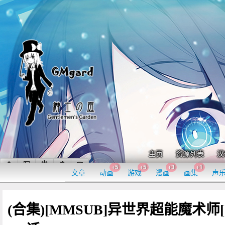
主页
资源列表
汉
+5
+5
+3
+1
文章
动画
游戏
漫画
画集
声
(合集)[MMSUB]异世界超能魔术师[