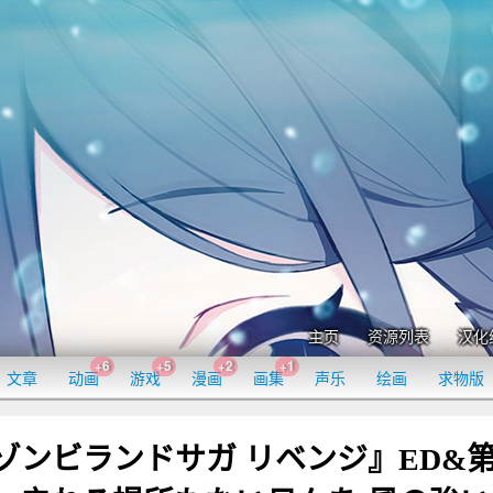
主页
资源列表
汉化
+6
+5
+2
+1
文章
动画
游戏
漫画
画集
声乐
绘画
求物版
ニメ『ゾンビランドサガ リベンジ』ED&第