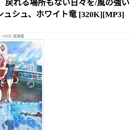
、戻れる場所もない日々を/風の強い
シュ、ホワイト竜 [320K][MP3]
10332
次浏览