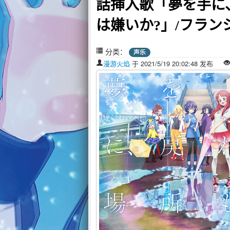
話挿入歌「夢を手に
は嫌いか?」/フランシュ
分类：
声乐
漫游火焰
于 2021/5/19 20:02:48 发布