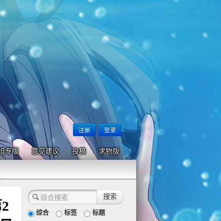
注册
登录
组专版
意见建议
投稿
求物版
2
综合
标签
标题