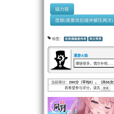
磁力链
度娘(需要改后缀并解压两次)
标签：
佐贺偶像是传奇
芙兰秀秀
漫游火焰
爆链很多，偶尔补档…
当前得分：
290分（平均5），（共58
若希望参与评分，请先
登录