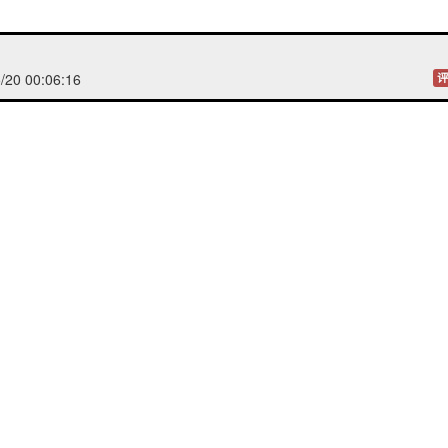
20 00:06:16
评
 22:12:57
评
021/5/19 22:04:55
评
021/5/19 20:17:54
评