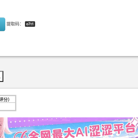
提取码：
o7t1
…
次评分）