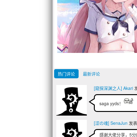
热门评论
最新评论
[窥探深渊之人] Akari
发
saga yyds！
[涩の魂] SenaJun
发表于
感谢大佬分享，5分