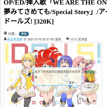
OP/ED/挿入歌「WE ARE THE ON
夢みてさめても/Special Story」/
ドールズ! [320K]
分类：
声乐
名云京志郎
于 2021/3/16 23:37:05 发布
8828
次浏览
祝天下所有的情侣都是失散多年的兄
妹
| 菜单 |