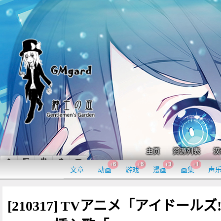
主页
资源列表
汉
+6
+6
+3
+1
文章
动画
游戏
漫画
画集
声
[210317] TVアニメ「アイドールズ