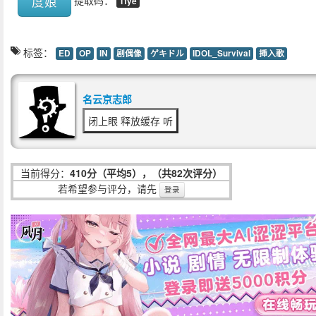
度娘
1fye
标签：
ED
OP
IN
剧偶像
ゲキドル
IDOL_Survival
挿入歌
名云京志郎
闭上眼 释放缓存 听
当前得分：
410分（平均5），（共82次评分）
若希望参与评分，请先
登录