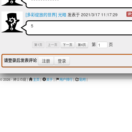
[多彩绽放的世界] 光暗
发表于 2021/3/17 11:17:29
评
5
第
页
第1页
上一页
下一页
第4页
请登录后发表评论
注册
登录
© 2026 - 紳士の庭 |
主页
|
关于
|
用户排行
|
贴吧
|