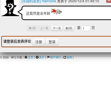
[乐园的巫女] RainSola
发表于 2020/12/4 01:48:10
评
这竟然是全年龄
第
页
第1页
上一页
下一页
第3页
请登录后发表评论
注册
登录
© 2026 - 紳士の庭 |
主页
|
关于
|
用户排行
|
贴吧
|