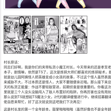
村长原话：
同志们好啊，我是你们的夹带私货小魔王村长，今天带来的还是孝至
本子，剧情嘛，依然是TS了，这次是炼铜大师们都喜欢的炼铜秘术，
就是幼儿园阿姨怪人把英雄变成小女孩的故事，不过这个怪人虽然表
来威胁不大，不过本质还是怪人，大家不要随便亲近哦。那么接下来
天的私货正能量：作战不要轻敌冒进，前期侦查是很重要的。你看这
里就是三个人没头没脑闯入了敌人布置好的陷阱，你再厉害也没有用
那么说到TS就想起TS魔法少女，2代的翻译缓慢进行中，继续招募翻
佬自愿来帮忙，好了这次就说到这吧我们下次再见！
这是村长发的第一个全年龄本，鼓掌啪啪啪啪（虽然好像也不是全年