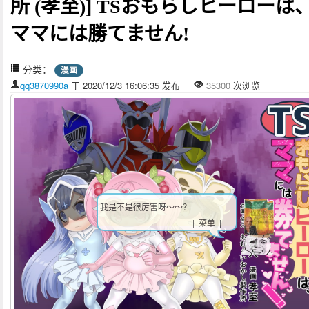
所 (孝至)] TSおもらしヒーローは
ママには勝てません!
分类：
漫画
qq3870990a
于 2020/12/3 16:06:35 发布
35300
次浏览
我是不是很厉害呀～～？
| 菜单 |