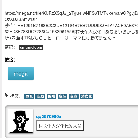
https://mega.nz/file/KURzXSqJ#_2Tgu4-wNFS6TMT6kemal9GPgyjD
OzXDZ3AmwDr4
秒传：FE1291B7488B2C2DE42194B7BB7DDD98#F5A4ACF0AE37
62FD3F783DC7786C#153396155#[村长个人汉化] [あむぁいおかし
所 (孝至)] TSおもらしヒーローは、ママには勝てません c
密码：
gmgard.com
链接：
mega
标签：
巨乳
洗脑
催眠
变性
变身
幼女化
qq3870990a
村长个人汉化代发人员