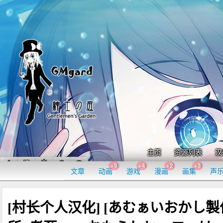
主页
资源列表
汉
+9
+4
+2
+3
文章
动画
游戏
漫画
画集
声
[村长个人汉化] [あむぁいおかし製