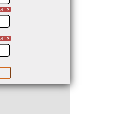
分： 5
分： 5