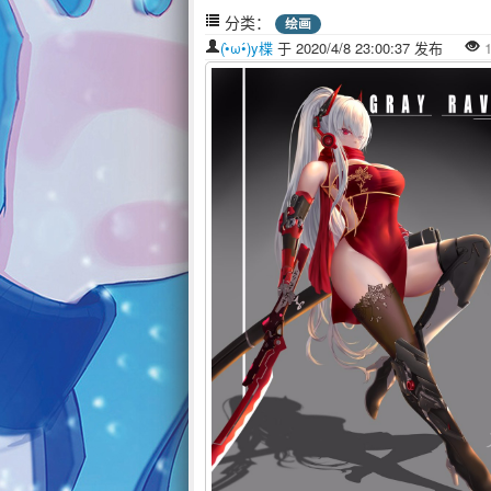
分类：
绘画
(•̀ω•́)y楪
于 2020/4/8 23:00:37 发布