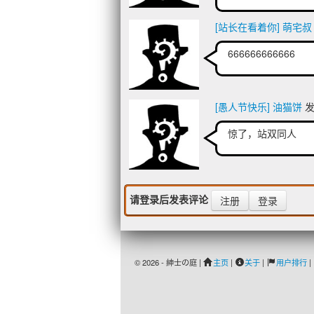
[站长在看着你] 萌宅叔
666666666666
[愚人节快乐] 油猫饼
发表
惊了，站双同人
请登录后发表评论
注册
登录
© 2026 - 紳士の庭 |
主页
|
关于
|
用户排行
|