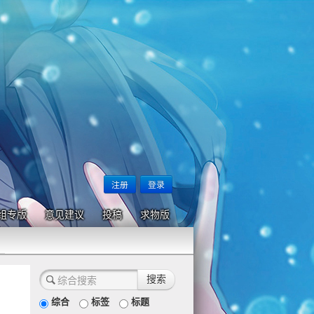
注册
登录
组专版
意见建议
投稿
求物版
综合
标签
标题