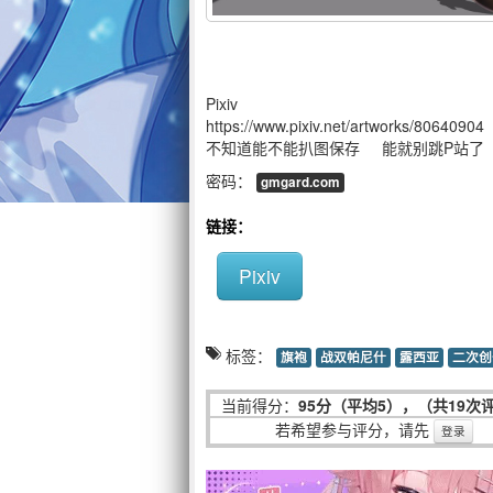
Pixiv
https://www.pixiv.net/artworks/80640904
不知道能不能扒图保存 能就别跳P站了
密码：
gmgard.com
链接：
Pixiv
标签：
旗袍
战双帕尼什
露西亚
二次创
当前得分：
95分（平均5），（共19次
若希望参与评分，请先
登录