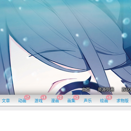
主页
资源列表
汉化
+7
+4
+2
+2
+6
文章
动画
游戏
漫画
画集
声乐
绘画
求物版