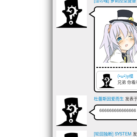
[涩の魂] 萝莉控型提督
(•̀ω•́)y楪
兄弟 你看看
杜蕾斯因爱而生
发表于 2
666666666666666
[轮回独断] SYSTEM
发表