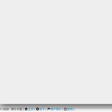
© 2026 - 紳士の庭 |
主页
|
关于
|
用户排行
|
贴吧
|