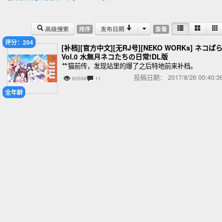
高级搜索
发布日期
排序
查看
评分：204
[补档][官方中文][无RJ号][NEKO WORKs] ネコぱ
Vol.0 水無月ネコたちの日常!DL版
艹猫前传，发现站里的爆了之后特地前来补档。
投稿日期：
2017/8/26 00:40
92598
11
全年龄