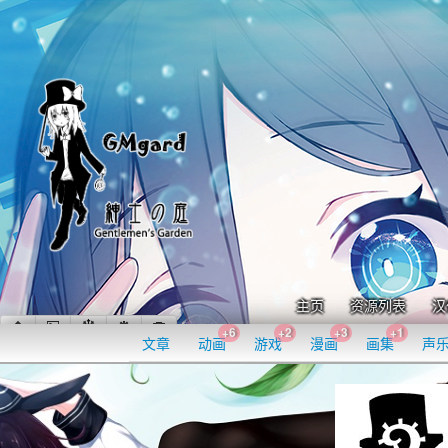
主页
资源列表
汉
+6
+2
+3
+1
文章
动画
游戏
漫画
画集
声