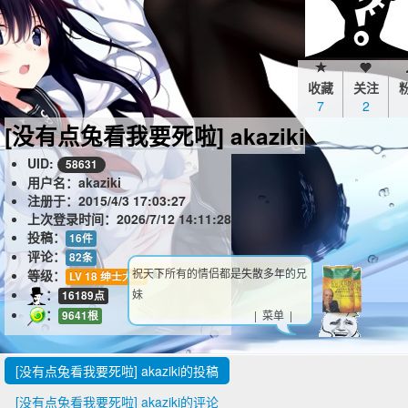
收藏
关注
7
2
[没有点兔看我要死啦] akaziki
UID:
58631
用户名：akaziki
注册于：
2015/4/3 17:03:27
上次登录时间：
2026/7/12 14:11:28
投稿：
16件
评论：
82条
祝天下所有的情侣都是失散多年的兄
等级：
LV 18 绅士大公
：
妹
16189点
：
| 菜单 |
9641根
[没有点兔看我要死啦] akaziki的投稿
[没有点兔看我要死啦] akaziki的评论