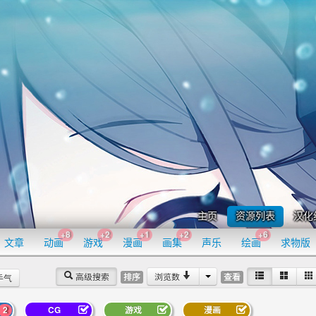
主页
资源列表
汉化
+8
+2
+1
+2
+6
文章
动画
游戏
漫画
画集
声乐
绘画
求物版
高级搜索
浏览数
排序
查看
手气
2
CG
游戏
漫画