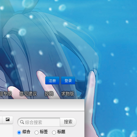
注册
登录
组专版
意见建议
投稿
求物版
综合
标签
标题