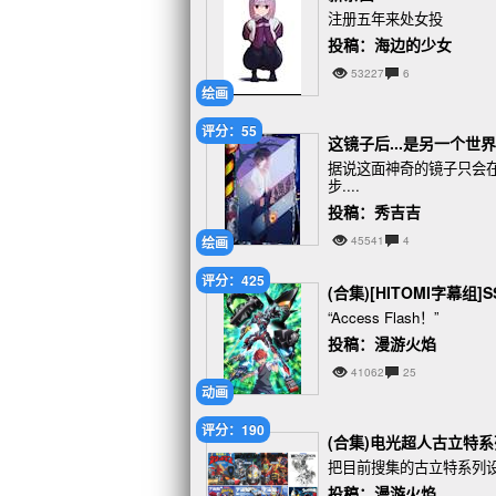
注册五年来处女投
投稿：海边的少女
53227
6
绘画
评分：55
这镜子后...是另一个世
据说这面神奇的镜子只会
步....
投稿：秀吉吉
绘画
45541
4
评分：425
(合集)[HITOMI字幕组]SS
“Access Flash！”
投稿：漫游火焰
41062
25
动画
评分：190
(合集)电光超人古立特系
把目前搜集的古立特系列
投稿：漫游火焰