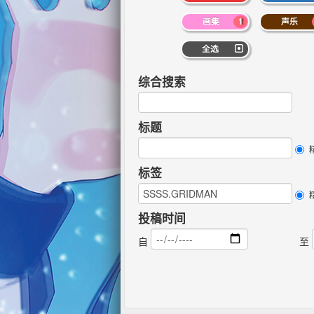
画集
1
声乐
全选
综合搜索
标题
标签
投稿时间
自
至