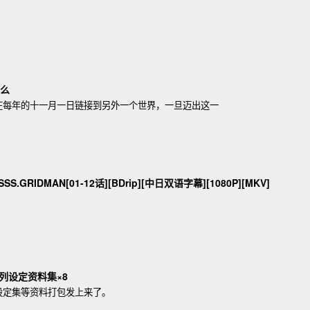
界么
在每年的十一月一日链接到另外一个世界，一旦迈出这一
SS.GRIDMAN[01-12话][BDrip][中日双语字幕][1080P][MKV]
列设定资料集×8
设定集等资料打包发上来了。