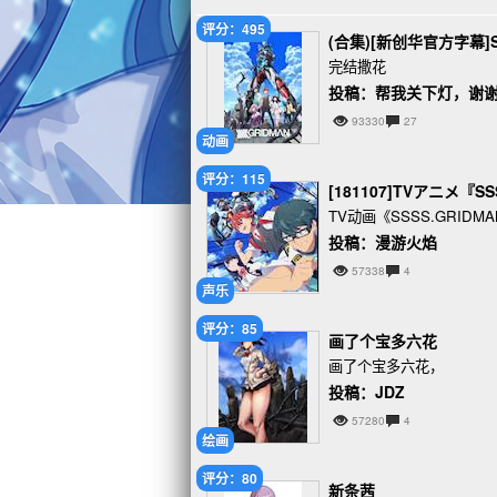
评分：495
(合集)[新创华官方字幕]SSS
完结撒花
投稿：帮我关下灯，谢
93330
27
动画
评分：115
[181107]TVアニメ『SS
TV动画《SSSS.GRID
投稿：漫游火焰
57338
4
声乐
评分：85
画了个宝多六花
画了个宝多六花，
投稿：JDZ
57280
4
绘画
评分：80
新条茜