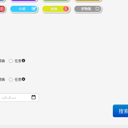
1
小说
绘画
3
求物版
精确
任意
精确
任意