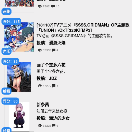
7302
16
画集
评分：115
[181107]TVアニメ『SSSS.GRIDMAN』OP主題歌
「UNION」/OxT[320K][MP3]
TV动画《SSSS.GRIDMAN》的主题歌专辑。
投稿：漫游火焰
57338
4
声乐
评分：85
画了个宝多六花
画了个宝多六花，
投稿：JDZ
57277
4
绘画
评分：80
新条茜
注册五年来处女投
投稿：海边的少女
53226
6
绘画