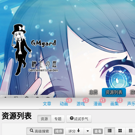
主页
资源列表
汉
+8
+2
+1
+2
文章
动画
游戏
漫画
画集
声
资源列表
资源
专题
试试手气
高级搜索
评分
排序
查看