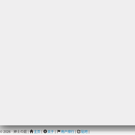
© 2026 - 紳士の庭 |
主页
|
关于
|
用户排行
|
贴吧
|