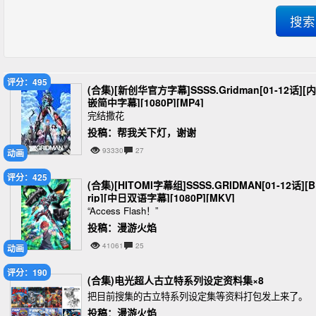
评分：495
(合集)[新创华官方字幕]SSSS.Gridman[01-12话][内
嵌简中字幕][1080P][MP4]
完结撒花
投稿：帮我关下灯，谢谢
93330
27
动画
评分：425
(合集)[HITOMI字幕组]SSSS.GRIDMAN[01-12话][
rip][中日双语字幕][1080P][MKV]
“Access Flash！”
投稿：漫游火焰
41061
25
动画
评分：190
(合集)电光超人古立特系列设定资料集×8
把目前搜集的古立特系列设定集等资料打包发上来了。
投稿：漫游火焰