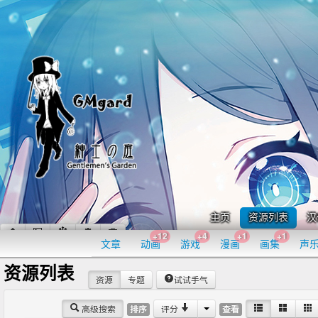
主页
资源列表
汉
+12
+4
+1
+1
文章
动画
游戏
漫画
画集
声
资源列表
资源
专题
试试手气
高级搜索
评分
排序
查看