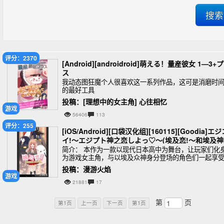
评分：2370
[Android][androidroid]萌える！量産彼女 1—3+
ス
我动态图狂魔个人很喜欢这一系列作品，这可是消磨时
的最好工具
投稿：[理想中的女主角] 心往相忆
游戏
56406
113
评分：255
[iOS/Android][口袋汉化组][160115][Goodia]エ
イ!～エジプト神之恋しよっ♡～(埃及恋!～和埃及
爱吧！♡～)
简介： 本作为一款以现代日本高中为舞台，让玩家们化
为游戏女主角，与以埃及众神身分登场的角色们一起享
令人心动不已的学园生活的春春学园恋爱游戏。游戏中
投稿：漫游火焰
场角色从同班同学、学长、学弟甚至包括老师在内，全
游戏
21881
17
第
页
第1页
上一页
下一页
第1页