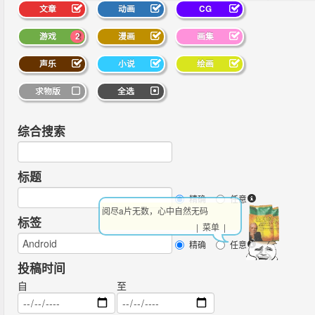
文章
动画
CG
游戏
2
漫画
画集
声乐
小说
绘画
求物版
全选
综合搜索
标题
精确
任意
阅尽a片无数，心中自然无码
标签
| 菜单 |
精确
任意
投稿时间
自
至