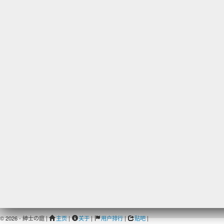
© 2026 - 紳士の庭 |
主页
|
关于
|
用户排行
|
贴吧
|