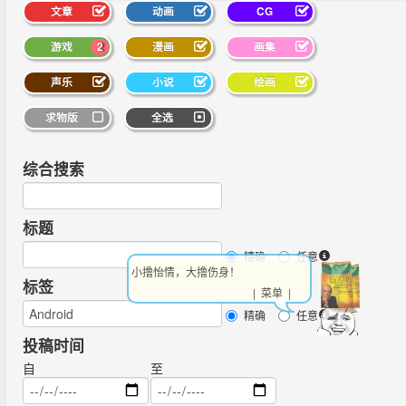
文章
动画
CG
游戏
2
漫画
画集
声乐
小说
绘画
求物版
全选
综合搜索
标题
精确
任意
小撸怡情，大撸伤身！
标签
| 菜单 |
精确
任意
投稿时间
自
至