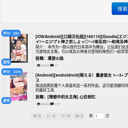
评分：255
[iOS/Android][口袋汉化组][160115][Goodia]エ
イ!～エジプト神之恋しよっ♡～(埃及恋!～和埃及
爱吧！♡～)
简介： 本作为一款以现代日本高中为舞台，让玩家们化
为游戏女主角，与以埃及众神身分登场的角色们一起享
令人心动不已的学园生活的春春学园恋爱游戏。游戏中
投稿：漫游火焰
场角色从同班同学、学长、学弟甚至包括老师在内，全
游戏
21879
17
评分：2370
[Android][androidroid]萌える！量産彼女 1—3+
ス
我动态图狂魔个人很喜欢这一系列作品，这可是消磨时
的最好工具
投稿：[理想中的女主角] 心往相忆
游戏
56400
113
第
页
第1页
上一页
下一页
第1页