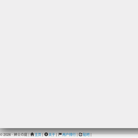
© 2026 - 紳士の庭 |
主页
|
关于
|
用户排行
|
贴吧
|