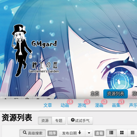
主页
资源列表
汉
+6
+5
+2
+1
文章
动画
游戏
漫画
画集
声
资源列表
资源
专题
试试手气
高级搜索
发布日期
排序
查看