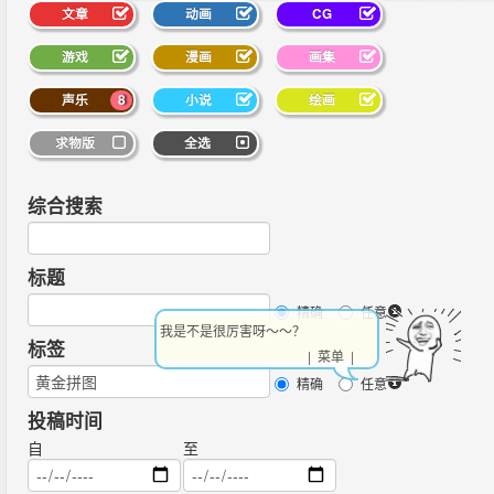
文章
动画
CG
游戏
漫画
画集
声乐
8
小说
绘画
求物版
全选
综合搜索
标题
精确
任意
我是不是很厉害呀～～？
标签
| 菜单 |
精确
任意
投稿时间
自
至