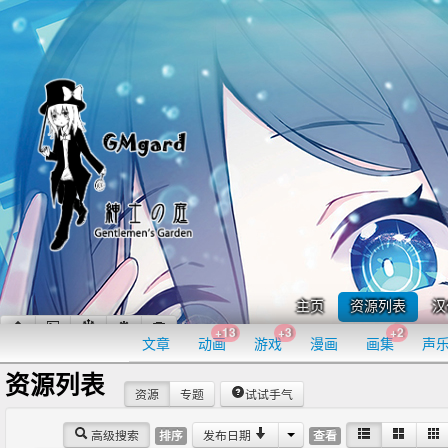
主页
资源列表
汉
+13
+3
+2
文章
动画
游戏
漫画
画集
声
资源列表
资源
专题
试试手气
高级搜索
发布日期
排序
查看