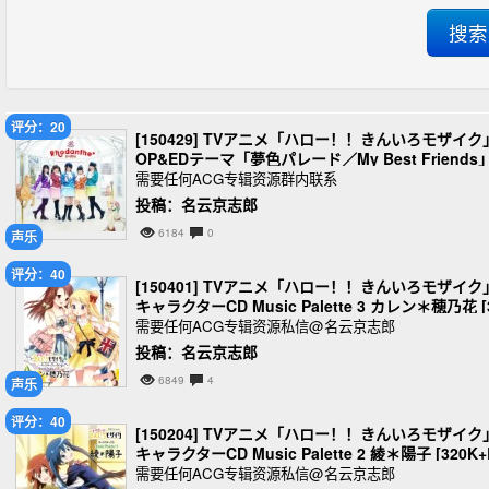
评分：20
[150429] TVアニメ「ハロー！！きんいろモザイク
OP&EDテーマ「夢色パレード／My Best Friends
／Rhodanthe＊ [320K]
需要任何ACG专辑资源群内联系
投稿：名云京志郎
6184
0
声乐
评分：40
[150401] TVアニメ「ハロー！！きんいろモザイク
キャラクターCD Music Palette 3 カレン＊穂乃花 [
20K+BK]
需要任何ACG专辑资源私信@名云京志郎
投稿：名云京志郎
6849
4
声乐
评分：40
[150204] TVアニメ「ハロー！！きんいろモザイク
キャラクターCD Music Palette 2 綾＊陽子 [320K+
K]
需要任何ACG专辑资源私信@名云京志郎