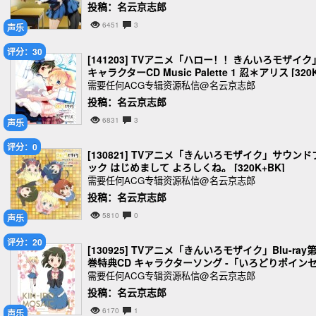
投稿：名云京志郎
6451
3
声乐
评分：30
[141203] TVアニメ「ハロー！！きんいろモザイク
キャラクターCD Music Palette 1 忍＊アリス [320
BK]
需要任何ACG专辑资源私信@名云京志郎
投稿：名云京志郎
6831
3
声乐
评分：0
[130821] TVアニメ「きんいろモザイク」サウンド
ック はじめまして よろしくね。 [320K+BK]
需要任何ACG专辑资源私信@名云京志郎
投稿：名云京志郎
5810
0
声乐
评分：20
[130925] TVアニメ「きんいろモザイク」Blu-ray第
巻特典CD キャラクターソング -「いろどりポイン
チア」／西明日香 [320K+BK]
需要任何ACG专辑资源私信@名云京志郎
投稿：名云京志郎
6170
1
声乐