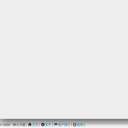
© 2026 - 紳士の庭 |
主页
|
关于
|
用户排行
|
贴吧
|