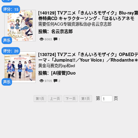
评分：15
[140129] TVアニメ「きんいろモザイク」Blu-ray第
巻特典CD キャラクターソング -「はるいろアネモ
ネ」／九条カレン(CV.東山奈央)[320K
需要任何ACG专辑资源私信@名云京志郎
投稿：名云京志郎
6063
1
声乐
评分：20
[130724] TVアニメ「きんいろモザイク」OP&ED
ーマ -「Jumping!!／Your Voice」／Rhodanthe
黄金马赛克的op和ed
投稿：[AI接管]Duo
9705
2
声乐
第
页
第1页
上一页
下一页
第1页