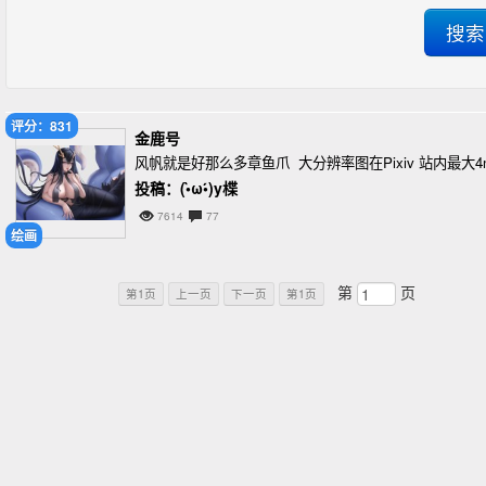
评分：831
金鹿号
风帆就是好那么多章鱼爪 大分辨率图在Pixiv 站内最大
投稿：(•̀ω•́)y楪
7614
77
绘画
第
页
第1页
上一页
下一页
第1页