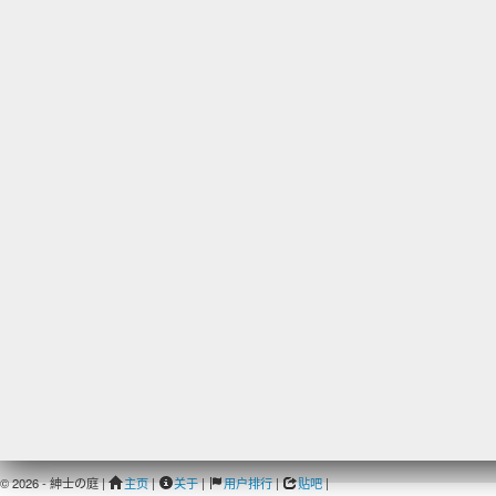
© 2026 - 紳士の庭 |
主页
|
关于
|
用户排行
|
贴吧
|