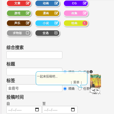
文章
动画
CG
游戏
漫画
画集
声乐
小说
绘画
1
求物版
全选
综合搜索
标题
精确
任意
一起来投稿吧...
标签
| 菜单 |
精确
任意
投稿时间
自
至