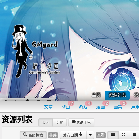
主页
资源列表
汉
+7
+4
+2
+2
文章
动画
游戏
漫画
画集
声
资源列表
资源
专题
试试手气
高级搜索
发布日期
排序
查看