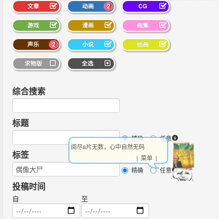
文章
动画
2
CG
游戏
漫画
画集
声乐
2
小说
绘画
求物版
全选
综合搜索
标题
精确
任意
阅尽a片无数，心中自然无码
标签
| 菜单 |
精确
任意
投稿时间
自
至