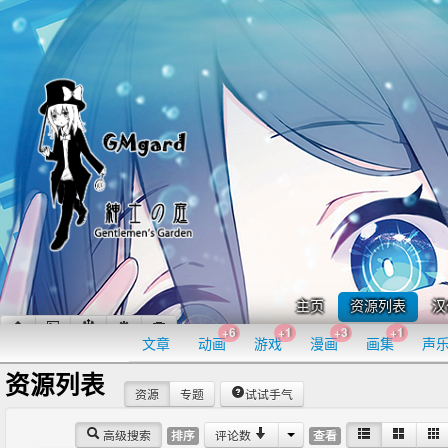
主页
资源列表
汉
+6
+1
+3
+1
文章
动画
游戏
漫画
画集
声
资源列表
资源
专题
试试手气
高级搜索
评论数
排序
查看