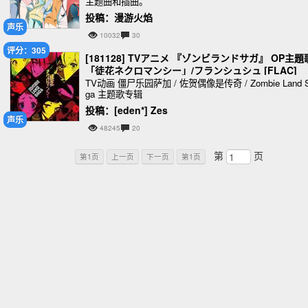
主题曲和插曲。
投稿：漫游火焰
声乐
10032
30
评分：305
[181128] TVアニメ 『ゾンビランドサガ』 OP主題
「徒花ネクロマンシー」/フランシュシュ [FLAC]
TV动画 僵尸乐园萨加 / 佐贺偶像是传奇 / Zombie Land 
ga 主题歌专辑
投稿：[eden*] Zes
声乐
48245
20
第
页
第1页
上一页
下一页
第1页