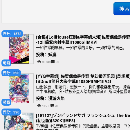
评分：1573
(合集)[LoliHouse压制&字幕组未知]佐贺偶像是传奇
-12][简繁内封字幕][1080p][MKV]
一如往常的早晨。一如往常的音乐。一如往常的自己。
投稿：妖嵐
93789
90
动画
评分：390
[YYQ字幕组] 佐贺偶像是传奇 梦幻银河乐园 [剧场版
[BDrip][简日内嵌字幕][1080P][MP4][V2]
山田多惠：朋友们，想象一下，你们和老婆出来玩，骑
牛牛唱着歌，突~然被外星人给劫啦(重音)！所以外星侵
者必须要剿，不剿不行！没有外星人来搞我们的日子，
投稿：漫游火焰
是好日子(破音)！
动画
4101
31
评分：390
[191127]ゾンビランドサガ フランシュシュ The Be
(初回盤)[320K][MP3]
TV动画《佐贺偶像是传奇》的歌曲集，主要收录第一季