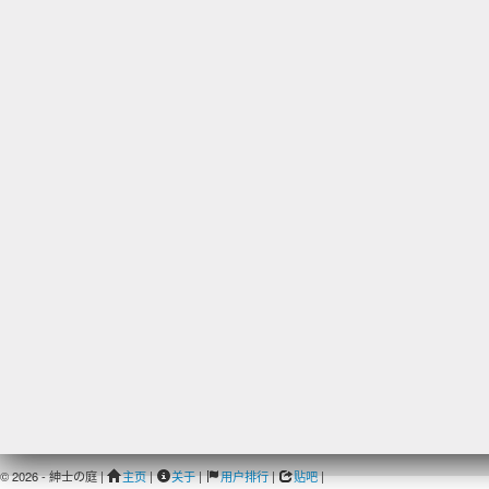
© 2026 - 紳士の庭 |
主页
|
关于
|
用户排行
|
贴吧
|