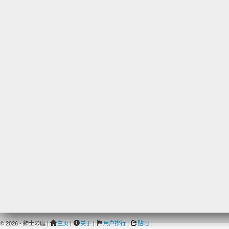
© 2026 - 紳士の庭 |
主页
|
关于
|
用户排行
|
贴吧
|