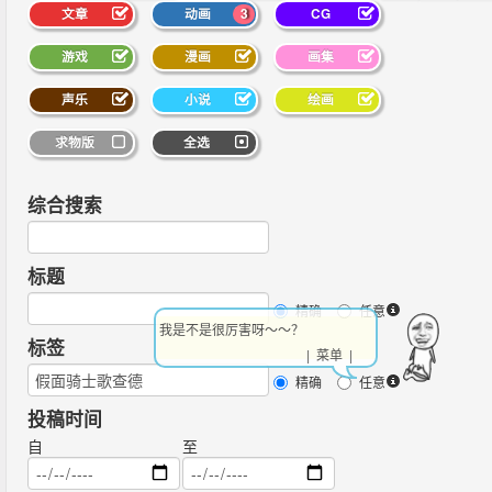
文章
动画
3
CG
游戏
漫画
画集
声乐
小说
绘画
求物版
全选
综合搜索
标题
精确
任意
我是不是很厉害呀～～？
标签
| 菜单 |
精确
任意
投稿时间
自
至