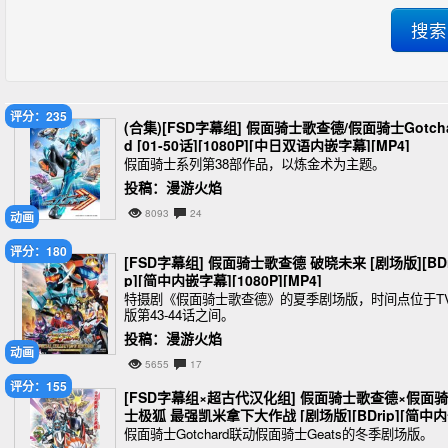
评分：235
(合集)[FSD字幕组] 假面骑士歌查德/假面骑士Gotch
d [01-50话][1080P][中日双语内嵌字幕][MP4]
假面骑士系列第38部作品，以炼金术为主题。
投稿：漫游火焰
8093
24
动画
评分：180
[FSD字幕组] 假面骑士歌查德 破晓未来 [剧场版][BDr
p][简中内嵌字幕][1080P][MP4]
特摄剧《假面骑士歌查德》的夏季剧场版，时间点位于T
版第43-44话之间。
投稿：漫游火焰
动画
5655
17
评分：155
[FSD字幕组×超古代汉化组] 假面骑士歌查德×假面骑
士极狐 最强凯米拿下大作战 [剧场版][BDrip][简中
字幕][1080P][MKV]
假面骑士Gotchard联动假面骑士Geats的冬季剧场版。