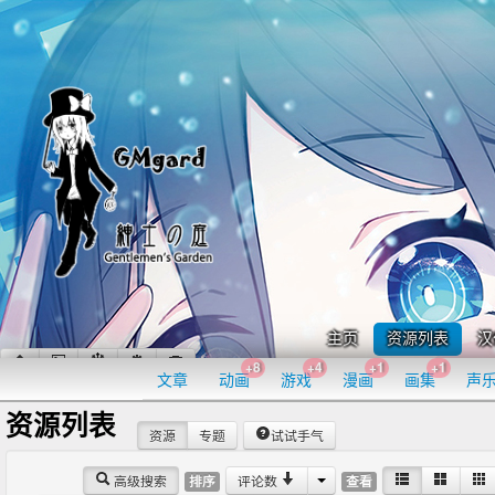
主页
资源列表
汉
+8
+4
+1
+1
文章
动画
游戏
漫画
画集
声
资源列表
资源
专题
试试手气
高级搜索
评论数
排序
查看