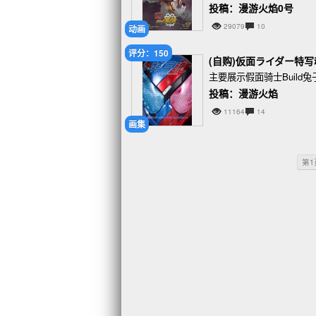
投稿：漫游火焰0号
29079
10
动画
评分：150
(自购)仮面ライダー特写魂
主要展示假面骑士Buil
投稿：漫游火焰
11164
14
画集
第1