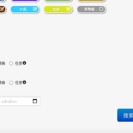
小说
绘画
求物版
精确
任意
精确
任意