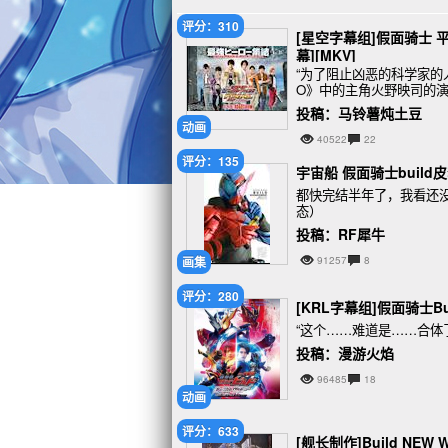
评分：310
[星空字幕组]假面骑士 平成世
幕][MKV]
“为了阻止凶恶的科学家的
O》中的主角火野映司的演员
的主角如月弦太朗
投稿：马铃薯炖土豆
动画
40522
22
评分：135
宇宙船 假面骑士build
都快完结半年了，我看还
态）
投稿：RF犀牛
画集
91257
8
评分：280
[KRL字幕组]假面骑士Buil
“这个……难道是……合体
投稿：漫游火焰
96485
18
动画
评分：633
[舰长制作]Build NEW W