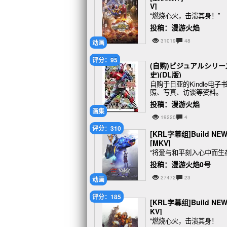
V]
“燃烧心火，击溃其身！”
投稿：漫游火焰
31019
48
动画
评分：95
(自购)ビジュアルシリー
史)(DL版)
自购于日亚的Kindle电
照、写真、访谈等资料。
投稿：漫游火焰
画集
19220
4
评分：310
[KRL字幕组]Build NEW
[MKV]
“将爱与和平刻入心中而生
投稿：漫游火焰0号
27472
23
动画
评分：185
[KRL字幕组]Build NEW
KV]
“燃烧心火，击溃其身！