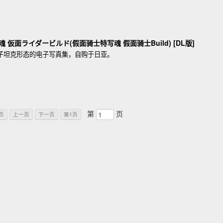
 仮面ライダービルド(假面骑士特写魂 假面骑士Build) [DL版]
d兔子坦克形态的电子写真集，自购于日亚。
第
页
页
上一页
下一页
第1页