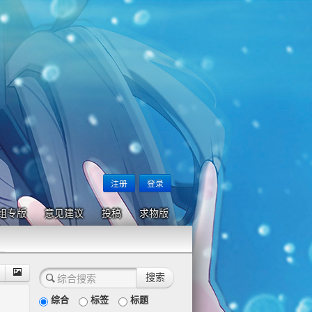
注册
登录
组专版
意见建议
投稿
求物版
综合
标签
标题