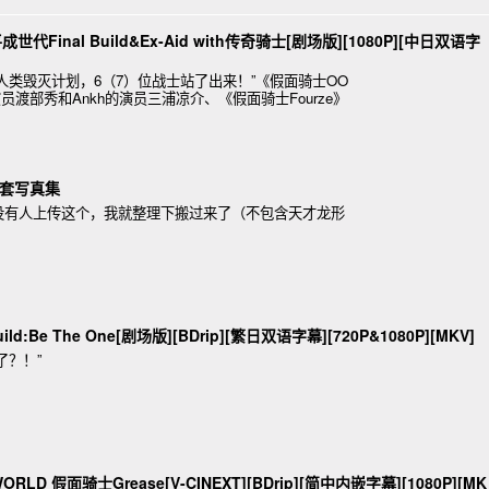
代Final Build&Ex-Aid with传奇骑士[剧场版][1080P][中日双语字
人类毁灭计划，6（7）位战士站了出来！”《假面骑士OO
渡部秀和Ankh的演员三浦凉介、《假面骑士Fourze》
皮套写真集
没有人上传这个，我就整理下搬过来了（不包含天才龙形
d:Be The One[剧场版][BDrip][繁日双语字幕][720P&1080P][MKV]
了？！”
ORLD 假面骑士Grease[V-CINEXT][BDrip][简中内嵌字幕][1080P][MK