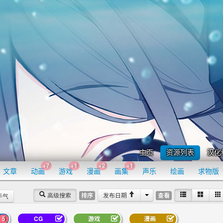
主页
资源列表
汉化
+7
+1
+2
+1
文章
动画
游戏
漫画
画集
声乐
绘画
求物版
高级搜索
发布日期
排序
查看
手气
5
CG
游戏
漫画