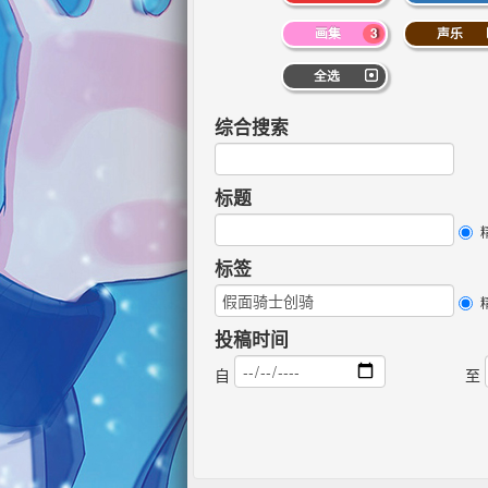
画集
3
声乐
全选
综合搜索
标题
标签
投稿时间
自
至