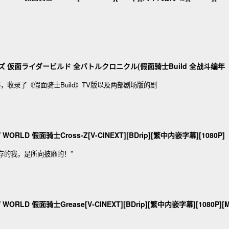
ズ 仮面ライダービルド 全バトルクロニクル(假面骑士Build 全战斗编年
子书，收录了《假面骑士Build》TV版以及两部剧场版的剧
 WORLD 假面骑士Cross-Z[V-CINEXT][BDrip][繁中内嵌字幕][1080P]
存的我，是所向披靡的！”
 WORLD 假面骑士Grease[V-CINEXT][BDrip][繁中内嵌字幕][1080P][