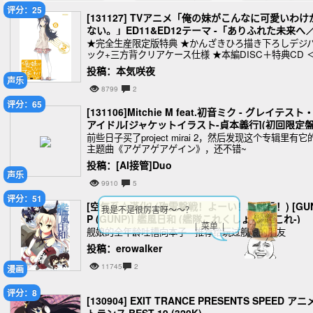
评分：25
[131127] TVアニメ「俺の妹がこんなに可愛いわけ
ない。」ED11&ED12テーマ -「ありふれた未来へ
想うコト」(FLAC+320K+BK)
★完全生産限定版特典 ★かんざきひろ描き下ろしデジ
ック+三方背クリアケース仕様 ★本編DISC＋特典CD 
特典CD収録内容＞ ・第11話、第12話エンディングテ
投稿：本気咲夜
★オリジナルブックレ
声乐
8799
2
评分：65
[131106]Mitchie M feat.初音ミク - グレイテスト
アイドル[ジャケットイラスト-貞本義行](初回限定盤
(DVD付)[320K]
前些日子买了project mirai 2，然后发现这个专辑里有它
主题曲《アゲアゲアゲイン》，还不错~
投稿：[AI接管]Duo
声乐
9910
5
评分：51
[空気系☆漢化] (砲雷撃戦！よーい！二戦目！) [GU
我是不是很厉害呀～～？
P (GUNP)] 艦風日和 (艦隊これくしょん-艦これ-)
| 菜单 |
舰娘的全年龄吐槽向本子 推荐给玩过舰娘的朋友
投稿：erowalker
11745
2
漫画
评分：8
[130904] EXIT TRANCE PRESENTS SPEED アニ