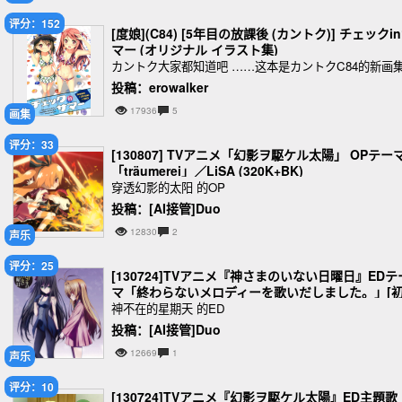
评分：152
[度娘](C84) [5年目の放課後 (カントク)] チェックi
マー (オリジナル イラスト集)
カントク大家都知道吧 ……这本是カントクC84的新画
投稿：erowalker
17936
5
画集
评分：33
[130807] TVアニメ「幻影ヲ駆ケル太陽」 OPテーマ
「träumerei」／LiSA (320K+BK)
穿透幻影的太阳 的OP
投稿：[AI接管]Duo
12830
2
声乐
评分：25
[130724]TVアニメ『神さまのいない日曜日』EDテ
マ「終わらないメロディーを歌いだしました。」[
回限定盤]／小松未可子[320K+BK]
神不在的星期天 的ED
投稿：[AI接管]Duo
12669
1
声乐
评分：10
[130724]TVアニメ『幻影ヲ駆ケル太陽』ED主題歌