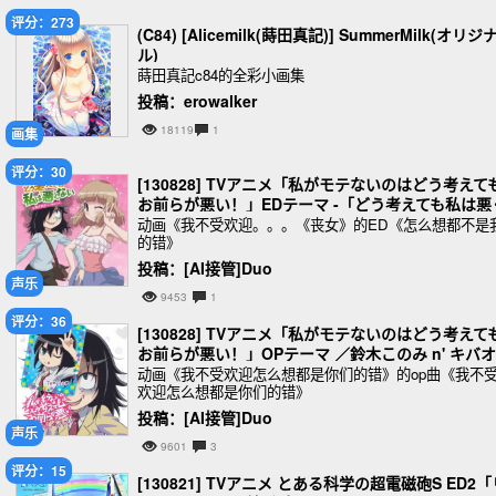
评分：273
(C84) [Alicemilk(蒔田真記)] SummerMilk(オリジ
ル)
蒔田真記c84的全彩小画集
投稿：erowalker
18119
1
画集
评分：30
[130828] TVアニメ「私がモテないのはどう考えて
お前らが悪い！」EDテーマ -「どう考えても私は悪
ない」／黒木智子(CV.橘田いずみ) (320K
动画《我不受欢迎。。。《丧女》的ED《怎么想都不是
的错》
投稿：[AI接管]Duo
声乐
9453
1
评分：36
[130828] TVアニメ「私がモテないのはどう考えて
お前らが悪い！」OPテーマ ／鈴木このみ n' キバオ
ブアキバ (320K)
动画《我不受欢迎怎么想都是你们的错》的op曲《我不
欢迎怎么想都是你们的错》
投稿：[AI接管]Duo
声乐
9601
3
评分：15
[130821] TVアニメ とある科学の超電磁砲S ED2「