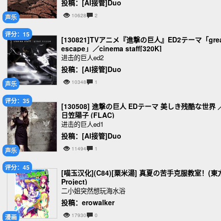
投稿：[AI接管]Duo
10628
2
声乐
评分：15
[130821]TVアニメ『進撃の巨人』ED2テーマ「grea
escape」／cinema staff[320K]
进击的巨人ed2
投稿：[AI接管]Duo
10348
1
声乐
评分：35
[130508] 進撃の巨人 EDテーマ 美しき残酷な世界 
日笠陽子 (FLAC)
进击的巨人ed1
投稿：[AI接管]Duo
11494
1
声乐
评分：45
[喵玉汉化](C84)[粟米湯] 真夏の苦手克服教室！(東
Project)
二小姐突然想玩海水浴
投稿：erowalker
17930
0
漫画