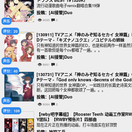
トランス BEST 19 (320K)
流行动漫歌曲电子remix翻唱合集19弹
投稿：[AI接管]Duo
9095
0
声乐
评分：20
[130911] TVアニメ「神のみぞ知るセカイ 女神篇」
Dテーマ -「キズナノユクエ」／ユピテルの姉妹
只有神知道的世界女神篇的ED，也是和前两作一样虽然
有一首歌但是每个cv都唱了一遍。。。
投稿：[AI接管]Duo
声乐
8691
2
评分：40
[130731] TVアニメ「神のみぞ知るセカイ 女神篇」
Pテーマ -「God only knows -Secrets of the Go
ess-」
只有神知道的世界 女神篇OP，一如既往的长篇史诗英文
剧，这回把每个女神都歌颂了一遍。。。
投稿：[AI接管]Duo
声乐
9084
3
评分：109
【rwby吧字幕组】【Rooster Teeth 动画工作室RW
Y团队】【RWBY预告片】四部曲
现在正片正在热播的动画，打斗场面实在好顶赞
投稿：袜控工兵