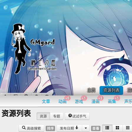
主页
资源列表
汉
+6
+1
+3
+1
文章
动画
游戏
漫画
画集
声
资源列表
资源
专题
试试手气
高级搜索
发布日期
排序
查看