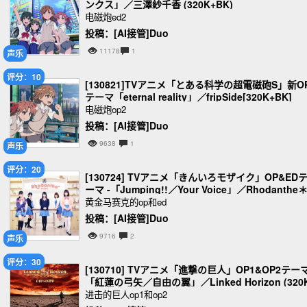
ンクス」／三澤紗千香 (320K+BK)
电磁炮ed2
投稿：[AI接管]Duo
11178
1
声乐
评分：10
[130821]TVアニメ「とある科学の超電磁砲S」新O
テーマ「eternal reality」／fripSide[320K+BK]
电磁炮op2
投稿：[AI接管]Duo
9638
1
声乐
评分：20
[130724] TVアニメ「きんいろモザイク」OP&ED
ーマ -「Jumping!!／Your Voice」／Rhodanthe
黄金马赛克的op和ed
投稿：[AI接管]Duo
9716
2
声乐
评分：30
[130710] TVアニメ「進撃の巨人」OP1&OP2テーマ
「紅蓮の弓矢／自由の翼」／Linked Horizon (320
BK)
进击的巨人op1和op2