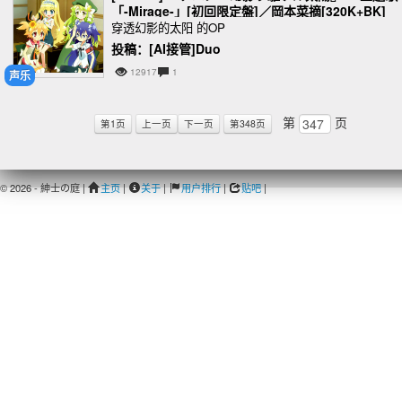
「-Mirage-」[初回限定盤]／岡本菜摘[320K+BK]
穿透幻影的太阳 的OP
投稿：[AI接管]Duo
12917
1
声乐
第
页
第1页
上一页
下一页
第348页
© 2026 - 紳士の庭 |
主页
|
关于
|
用户排行
|
贴吧
|