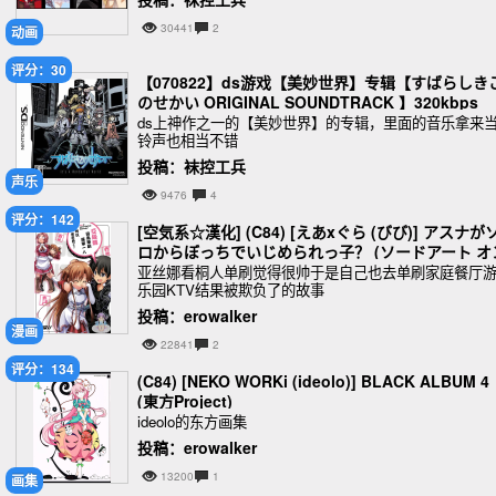
30441
2
动画
评分：30
【070822】ds游戏【美妙世界】专辑【すばらしき
のせかい ORIGINAL SOUNDTRACK 】320kbps
ds上神作之一的【美妙世界】的专辑，里面的音乐拿来
铃声也相当不错
投稿：袜控工兵
声乐
9476
4
评分：142
[空気系☆漢化] (C84) [えあxぐら (びび)] アスナが
ロからぼっちでいじめられっ子？ (ソードアート オ
ライン)
亚丝娜看桐人单刷觉得很帅于是自己也去单刷家庭餐厅
乐园KTV结果被欺负了的故事
投稿：erowalker
漫画
22841
2
评分：134
(C84) [NEKO WORKi (ideolo)] BLACK ALBUM 4
(東方Project)
ideolo的东方画集
投稿：erowalker
13200
1
画集